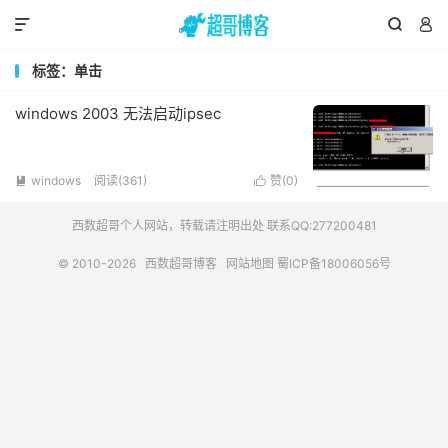



标签：单击
windows 2003 无法启动ipsec
windows
阅读(361)
赞(
0
)


西数超哥个人网站，转载请注明出处 联系QQ:277200481
© 2010-2026
西数超哥博客
网站地图
蜀ICP备18006056号