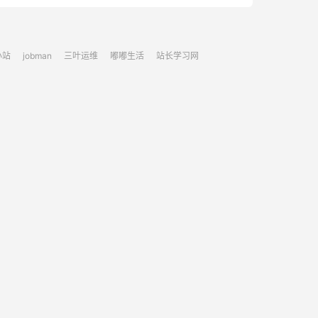
小站
jobman
三叶运维
嘟嘟生活
站长学习网