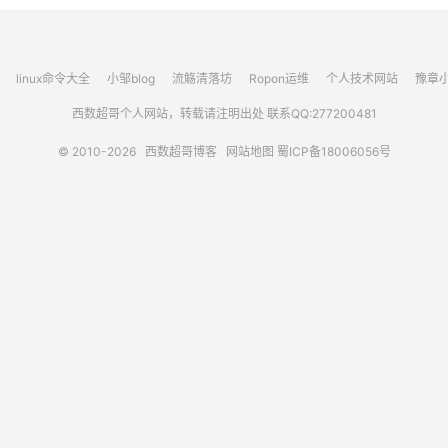
linux命令大全
小邹blog
流觞清落坊
Ropon运维
个人技术网站
豫章
西数超哥个人网站，转载请注明出处 联系QQ:277200481
© 2010-2026
西数超哥博客
网站地图
蜀ICP备18006056号