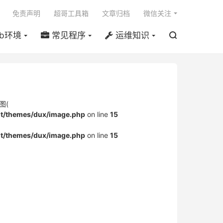

免责声明
超哥工具箱
文章归档
微信关注
b环境
常见程序
运维知识

图(
/themes/dux/image.php
on line
15
/themes/dux/image.php
on line
15