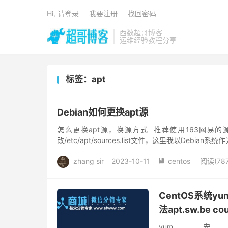
Hi, 请登录
我要注册
找回密码
西数超哥博客
运维经验教程分享
标签：apt
Debian如何更换apt源
怎么更换apt源，换源方式 推荐使用163网易的
改/etc/apt/sources.list文件，这里我以Debia
zhang sir
2023-10-11
centos
阅读(787

CentOS系统
法apt.sw.be cou
yu