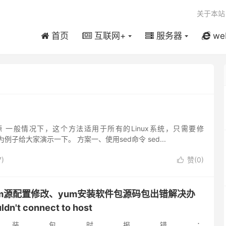
关于本站
首页
互联网+
服务器
we
源 一般情况下，这个方法适用于所有的Linux系统，只需要修
n系统作为例子给大家演示一下。 方案一、使用sed命令 sed...
)
赞(
0
)

yum源配置修改、yum安装软件包源码包出错解决办
ldn't connect to host
m安装包时报错：