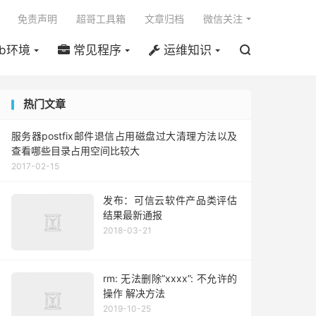

免责声明
超哥工具箱
文章归档
微信关注
b环境
常见程序
运维知识

热门文章
服务器postfix邮件退信占用磁盘过大清理方法以及
查看哪些目录占用空间比较大
2017-02-15
发布：可信云软件产品类评估
结果最新通报
2018-03-21
rm: 无法删除”xxxx”: 不允许的
操作 解决方法
2019-10-25