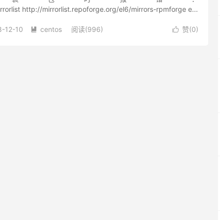
rrorlist http://mirrorlist.repoforge.org/el6/mirrors-rpmforge e...
8-12-10
centos
阅读(996)
赞(
0
)

