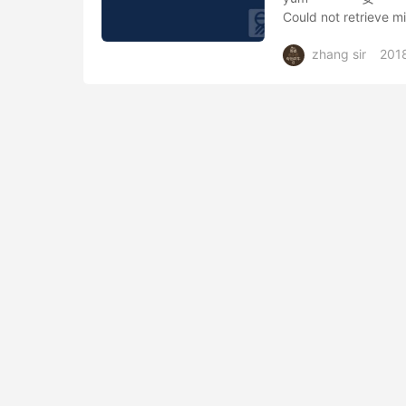
Could not retrieve mi
zhang sir
201