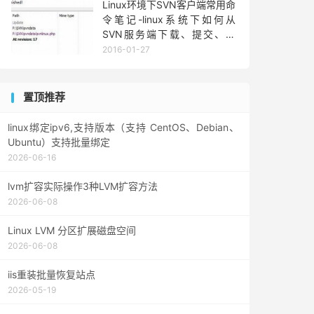
Linux环境下SVN客户端常用命
令笔记-linux系统下如何从
SVN服务端下载、提交、更
新、查看、拷贝、导入项目代
2016-01-27
码
置顶推荐
linux绑定ipv6,支持版本（支持 CentOS、Debian、
Ubuntu）支持批量绑定
2026-06-16
lvm扩容实际操作3种LVM扩容方法
2026-06-08
Linux LVM 分区扩展磁盘空间
2026-06-08
iis重装批量恢复站点
2026-05-19