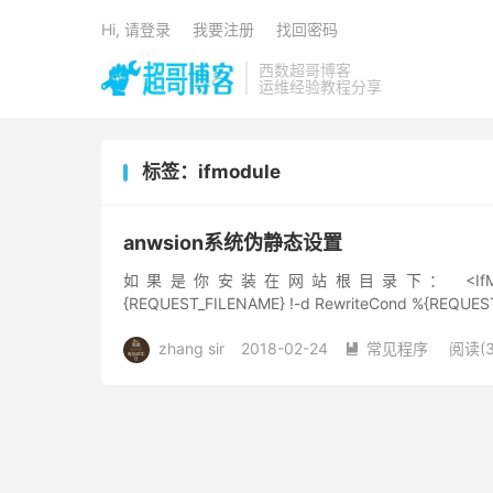
Hi, 请登录
我要注册
找回密码
西数超哥博客
运维经验教程分享
标签：ifmodule
anwsion系统伪静态设置
如果是你安装在网站根目录下： <IfModule mod_re
{REQUEST_FILENAME} !-d RewriteCond %{REQUEST
zhang sir
2018-02-24
常见程序
阅读(3
