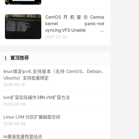
CentOS开机提示Centos
kernel panic-not
syncing:VFS:Unable to
mount root fs on unknown-
2021-02-23
block
置顶推荐
linux绑定ipv6,支持版本（支持 CentOS、Debian、
Ubuntu）支持批量绑定
2026-06-16
lvm扩容实际操作3种LVM扩容方法
2026-06-08
Linux LVM 分区扩展磁盘空间
2026-06-08
iis重装批量恢复站点