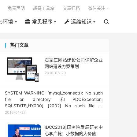

免责声明
超哥工具箱
文章归档
微信关注
b环境
常见程序
运维知识

热门文章
石家庄网站建设公司详解企业
网站建设方案策划
2018-06-20
SYSTEM WARNING: ‘mysql_connect(): No such
file or directory’ 和PDOException:
SQLSTATE[HY000] [2002] No such file or
directory 解决办法
2016-01-27
IDCC2018|国务院发展研究中
心李广乾：小数据的大价值