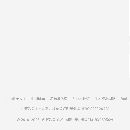
linux命令大全
小邹blog
流觞清落坊
Ropon运维
个人技术网站
豫章
西数超哥个人网站，转载请注明出处 联系QQ:277200481
© 2010-2026
西数超哥博客
网站地图
蜀ICP备18006056号