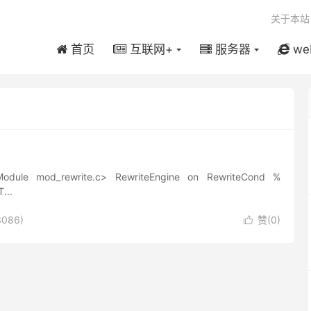
关于本站
首页
互联网+
服务器
we
write.c> RewriteEngine on RewriteCond %
...
086)
赞(
0
)
