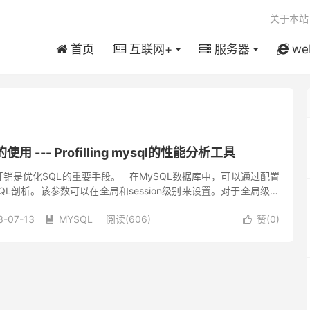
关于本站
首页
互联网+
服务器
we
e的使用 --- Profilling mysql的性能分析工具
开销是优化SQL的重要手段。 在MySQL数据库中，可以通过配置
启用SQL剖析。该参数可以在全局和session级别来设置。对于全局级别
，而session级...
3-07-13
MYSQL
阅读(606)
赞(
0
)

