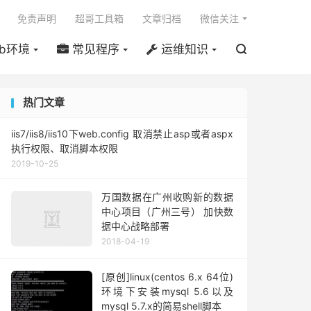

免责声明
超哥工具箱
文章归档
微信关注
b环境
常见程序
运维知识

热门文章
iis7/iis8/iis10下web.config 取消禁止asp或者aspx
执行权限、取消脚本权限
2019-10-25
万国数据在广州收购新的数据
中心项目（广州三号） 加快数
据中心战略部署
2018-04-19
[原创]linux(centos 6.x 64位)
环境下安装mysql 5.6以及
mysql 5.7.x的简易shell脚本