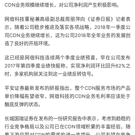
CDN业务规模继续增长，对公司净利润产生积极影响。
网宿科技董秘兼高级副总裁周丽萍向《证券日报》记者表
示，随着公司稳步推进及落实各项战略，2018年一季度公
司CDN业务继续增长，这为公司2018年全年业务的发展创
造了良好的开局环境。
这已经是网宿科技连续两个季度业绩预喜，早在公司发布
2017年第四季度业绩快报称，实现净利润环比回升62%之
时，多家机构就关注到这一业绩反转信号。
平安证券最新发布的研报指出，整个CDN服务市场的产品
单价降幅有望收窄，网宿科技的CDN业务毛利率应该处于
触底反弹的状态。
长城国瑞证券在发布的一份研究报告中表示，考虑到趋稳的
行业竞争格局以及公司已在CDN领域积累的丰富经验，随
着下游应用对CDN的需求的进一步提升，公司有望在竞争