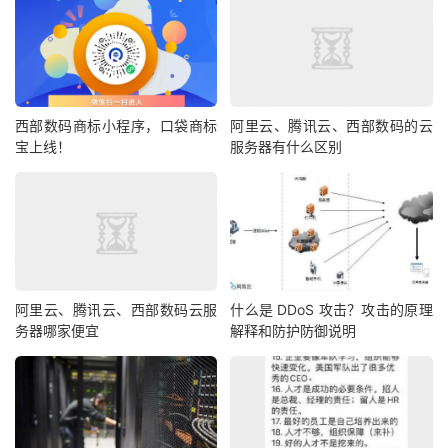
西部数码商标小程序，口袋商标
阿里云、腾讯云、西部数码的云
宝上线！
服务器有什么区别
阿里云、腾讯云、西部数码云服
什么是 DDoS 攻击？攻击的原理
务器哪家便宜
解释和防护防御说明