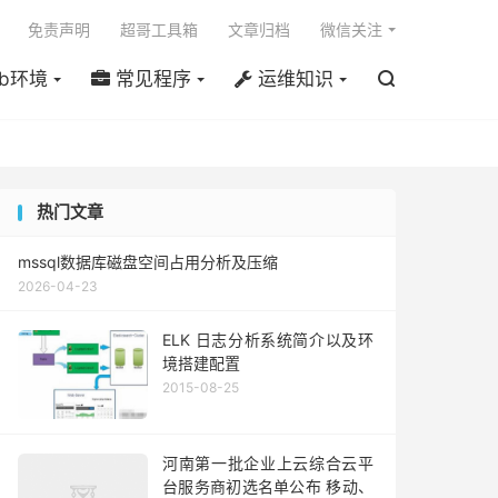

免责声明
超哥工具箱
文章归档
微信关注
b环境
常见程序
运维知识

热门文章
mssql数据库磁盘空间占用分析及压缩
2026-04-23
ELK 日志分析系统简介以及环
境搭建配置
2015-08-25
河南第一批企业上云综合云平
台服务商初选名单公布 移动、