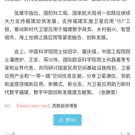
张建华指出，国防科工局、国家航天局将一如既往继续
大力支持福建加快发展，支持福建实施卫星应用“151”工
程，推动新时代卫星应用于福建数字政务、乡村振兴、智慧
城市、海上丝绸之路应用等紧密融合、创新发展。
会上，中国科学院院士徐冠华、童庆禧，中国工程院院
士潘德炉、王安、蒋兴伟，国际欧亚科学院院士何昌垂等专
家和业界代表，共同研讨国家民用空间基础设施规划、卫星
应用产业和“一带一路”空间信息走廊，分享卫星通信、导航
和遥感领域新应用、新模式、新业态，为卫星应用助力新时
代数字福建、数字中国创新发展建言献策。（张静雯）
AD：
【www.ysidc.top】
西数超哥博客
赞(
0
)

上一篇
下一篇