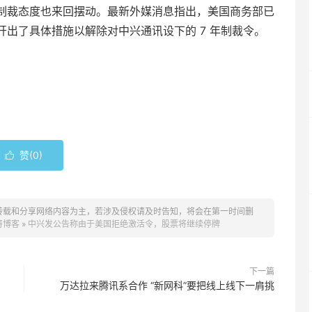
制裁态度也来回摆动。最新外媒消息指出，美国商务部已
出了具体措施以解除对中兴通讯设下的 7 年制裁令。
赞(
0
)

转载和分享网络内容为主，若涉及侵权请及时告知，将会在第一时间删
哥博客
»
中兴发公告称由于美国拒绝激活令，股票将继续停牌
下一篇
万达拉来腾讯系合作 “新网科”要把线上线下一肩挑