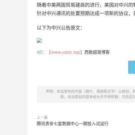
随着中美两国贸易磋商的进行，美国对中兴的
针对中兴通讯的处置预期达成一项新的协议，开
以下为中兴公告原文：
AD：
【www.ysidc.top】
西数超哥博客
声明：本站发布的内容（图片、视频和文字）以原创、
除。本站原创内容未经允许不得转载：
西数超
上一篇
腾讯贵安七星数据中心一期投入试运行