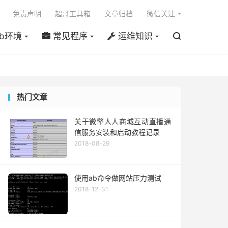

免责声明
超哥工具箱
文章归档
微信关注
b环境
常见程序
运维知识

热门文章
关于微擎人人商城互动直播通
信服务安装和启动教程记录
2018-08-29
使用ab命令做网站压力测试
2018-12-31