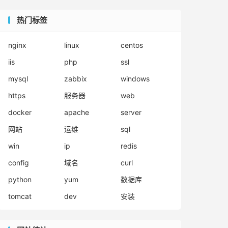
热门标签
nginx
linux
centos
iis
php
ssl
mysql
zabbix
windows
https
服务器
web
docker
apache
server
网站
运维
sql
win
ip
redis
config
域名
curl
python
yum
数据库
tomcat
dev
安装