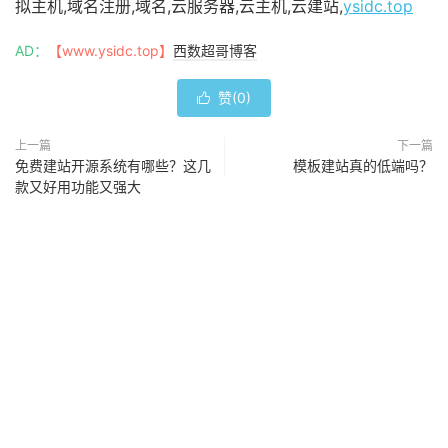
拟主机,域名注册,域名,云服务器,云主机,云建站,
ysidc.top
AD：
【www.ysidc.top】
西数超哥博客
赞(
0
)

上一篇
下一篇
免费建站开源系统有哪些？这几
模板建站真的低端吗？
款又好用功能又强大