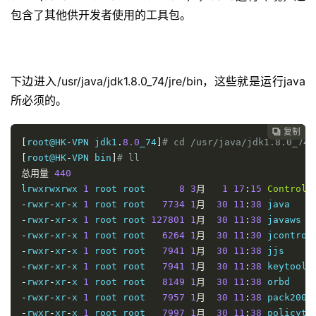
-
rwxr
-
xr
-
x 
1
 root root   
8109
1
月
30
11
:
38
包含了其他供开发者使用的工具包。
-
rwxr
-
xr
-
x 
1
 root root   
7925
1
月
30
11
:
38
-
rwxr
-
xr
-
x 
1
 root root   
7941
1
月
30
11
:
38
-
rwxr
-
xr
-
x 
1
 root root   
5185
9
月
10
2014
-
rwxr
-
xr
-
x 
1
 root root   
7941
1
月
30
11
:
38
下边进入/usr/java/jdk1.8.0_74/jre/bin，这些就是运行java
-
rwxr
-
xr
-
x 
1
 root root   
7949
1
月
30
11
:
38
-
rwxr
-
xr
-
x 
1
 root root   
8149
1
月
30
11
:
38
所必须的。
-
rwxr
-
xr
-
x 
1
 root root   
7957
1
月
30
11
:
38
-
rwxr
-
xr
-
x 
1
 root root   
7997
1
月
30
11
:
38
复制

[
root@HK
-
VPN jdk1
.
8.0
_74
]
# cd /usr/java/jdk1.8.0_74/
-
rwxr
-
xr
-
x 
1
 root root   
7925
1
月
30
11
:
38
[
root@HK
-
VPN bin
]
# ll
-
rwxr
-
xr
-
x 
1
 root root   
7941
1
月
30
11
:
38
总用量
440
-
rwxr
-
xr
-
x 
1
 root root   
7949
1
月
30
11
:
38
lrwxrwxrwx 
1
 root root      
8
3
月
1
17
:
15
ControlP
-
rwxr
-
xr
-
x 
1
 root root   
7957
1
月
30
11
:
38
-
rwxr
-
xr
-
x 
1
 root root   
7734
1
月
30
11
:
38
-
rwxr
-
xr
-
x 
1
 root root   
7941
1
月
30
11
:
38
-
rwxr
-
xr
-
x 
1
 root root 
127801
1
月
30
11
:
38
-
rwxr
-
xr
-
x 
1
 root root   
7965
1
月
30
11
:
38
-
rwxr
-
xr
-
x 
1
 root root   
6264
1
月
30
11
:
30
-
rwxr
-
xr
-
x 
1
 root root   
8181
1
月
30
11
:
38
 tnameser
-
rwxr
-
xr
-
x 
1
 root root   
7941
1
月
30
11
:
38
-
rwxr
-
xr
-
x 
1
 root root   
7941
1
月
30
11
:
38
-
rwxr
-
xr
-
x 
1
 root root   
8149
1
月
30
11
:
38
-
rwxr
-
xr
-
x 
1
 root root   
7957
1
月
30
11
:
38
-
rwxr
-
xr
-
x 
1
 root root   
7997
1
月
30
11
:
38