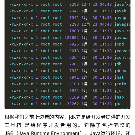
-
rwxr
-
xr
-
x 
1
 root root   
2293
12
月
23
04
:
48
-
rwxr
-
xr
-
x 
1
 root root   
7941
1
月
30
11
:
38
-
rwxr
-
xr
-
x 
1
 root root   
7941
1
月
30
11
:
38
-
rwxr
-
xr
-
x 
1
 root root   
2293
12
月
23
04
:
48
-
rwxr
-
xr
-
x 
1
 root root   
1809
1
月
30
11
:
30
 java
-
rmi
-
rwxr
-
xr
-
x 
1
 root root 
127801
1
月
30
11
:
38
-
rwxr
-
xr
-
x 
1
 root root   
7925
1
月
30
11
:
38
-
rwxr
-
xr
-
x 
1
 root root   
8013
1
月
30
11
:
38
-
rwxr
-
xr
-
x 
1
 root root   
6264
1
月
30
11
:
30
-
rwxr
-
xr
-
x 
1
 root root   
7981
1
月
30
11
:
38
-
rwxr
-
xr
-
x 
1
 root root   
7941
1
月
30
11
:
38
-
rwxr
-
xr
-
x 
1
 root root   
7941
1
月
30
11
:
38
-
rwxr
-
xr
-
x 
1
 root root   
8109
1
月
30
11
:
38
-
rwxr
-
xr
-
x 
1
 root root   
7941
1
月
30
11
:
38
-
rwxr
-
xr
-
x 
1
 root root   
8109
1
月
30
11
:
38
-
rwxr
-
xr
-
x 
1
 root root  
28262
1
月
30
11
:
38
-
rwxr
-
xr
-
x 
1
 root root    
402
2
月
10
2015
 jmc
.
根据我们之前上边看的内容，jdk它是给开发者提供的开发
-
rwxr
-
xr
-
x 
1
 root root   
7925
1
月
30
11
:
38
-
rwxr
-
xr
-
x 
1
 root root   
7949
1
月
30
11
:
38
工具箱,是给程序开发者用的。它除了包括完整的
-
rwxr
-
xr
-
x 
1
 root root   
7981
1
月
30
11
:
38
JRE（Java Runtime Environment），Java运行环境，还