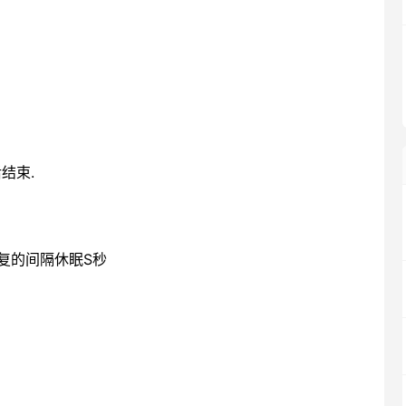
后结束.
部
在每次反复的间隔休眠S秒