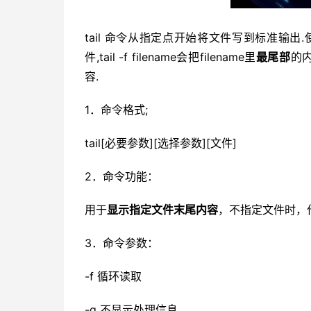
tail 命令从指定点开始将文件写到标准输出.
件,tail -f filename会把filename里
最尾部
的
容.
1．命令格式;
tail[必要参数][选择参数][文件]
2．命令功能：
用于
显示指定文件末尾内容
，不指定文件时，
3．命令参数：
-f 循环读取
-q 不显示处理信息