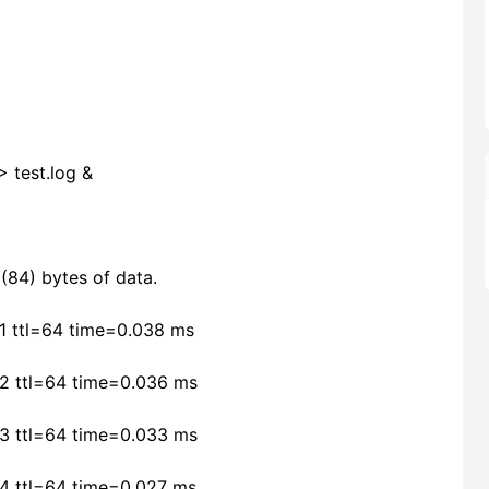
 test.log &
g
(84) bytes of data.
1 ttl=64 time=0.038 ms
=2 ttl=64 time=0.036 ms
=3 ttl=64 time=0.033 ms
=4 ttl=64 time=0.027 ms