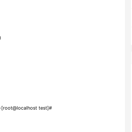
og
ot@localhost test]#