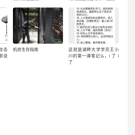
？攻击
机房生存指南
这就是湖畔大学学员王小
御说
川的第一课笔记么，i 了 i
了