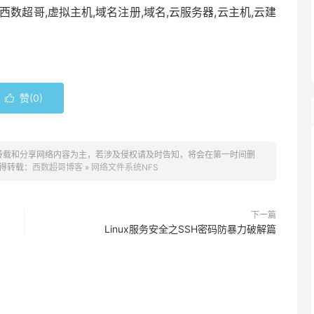
西数超哥,虚拟主机,域名注册,域名,云服务器,云主机,云建
赞(
0
)

转载和分享网络内容为主，若涉及侵权请及时告知，将会在第一时间删
得转载：
西数超哥博客
»
网络文件系统NFS
下一篇
Linux服务安全之SSH密码防暴力破解篇