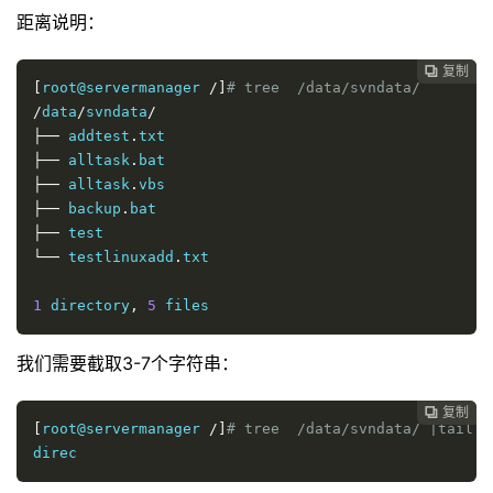
距离说明：
复制

[
root@servermanager 
/]
# tree  /data/svndata/
/
data
/
svndata
/
├──
 addtest
.
├──
 alltask
.
├──
 alltask
.
├──
 backup
.
├──
└──
 testlinuxadd
.
txt

1
 directory
,
5
 files
我们需要截取3-7个字符串：
复制

[
root@servermanager 
/]
# tree  /data/svndata/ |tail  
direc