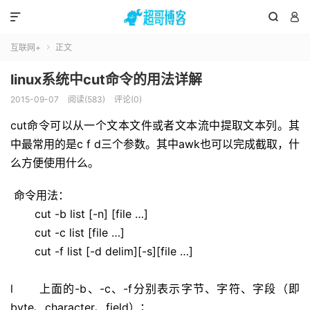



互联网+
正文

linux系统中cut命令的用法详解
2015-09-07
阅读(583)
评论(0)
cut命令可以从一个文本文件或者文本流中提取文本列。其
中最常用的是c f d三个参数。其中awk也可以完成截取，什
么方便使用什么。
命令用法：
cut -b list [-n] [file …]
cut -c list [file …]
cut -f list [-d delim][-s][file …]
l 上面的-b、-c、-f分别表示字节、字符、字段（即
byte、character、field）；