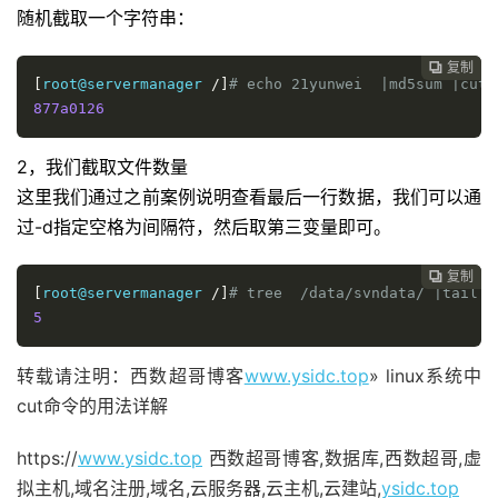
随机截取一个字符串：
复制

[
root@servermanager 
/]
# echo 21yunwei  |md5sum |cut 
877a0126
2，我们截取文件数量
这里我们通过之前案例说明查看最后一行数据，我们可以通
过-d指定空格为间隔符，然后取第三变量即可。
复制

[
root@servermanager 
/]
# tree  /data/svndata/ |tail -
5
转载请注明：西数超哥博客
www.ysidc.top
» linux系统中
cut命令的用法详解
https://
www.ysidc.top
西数超哥博客,数据库,西数超哥,虚
拟主机,域名注册,域名,云服务器,云主机,云建站,
ysidc.top