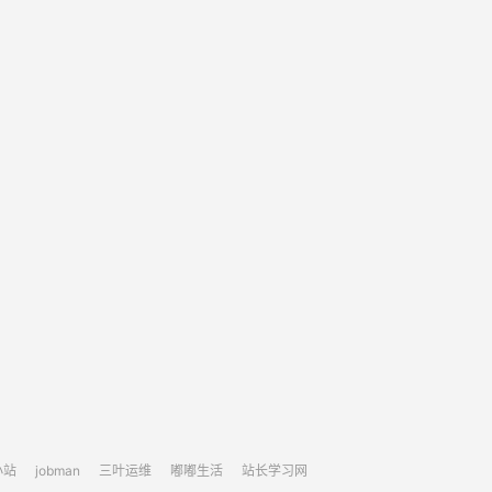
小站
jobman
三叶运维
嘟嘟生活
站长学习网