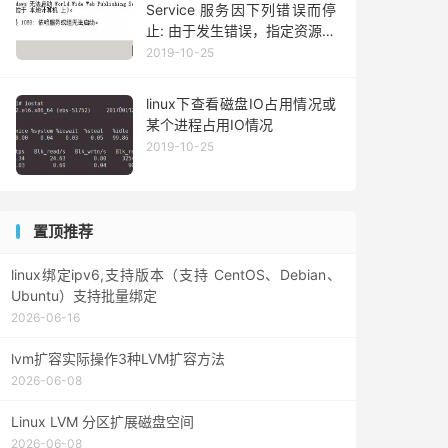
Service 服务因下列错误而停
止: 由于发生错误，指定资源管
理器中的事务支持未启动或已
2019-10-25
关闭。
linux下查看磁盘IO占用情况或
某个进程占用IO情况
2019-10-25
置顶推荐
linux绑定ipv6,支持版本（支持 CentOS、Debian、
Ubuntu）支持批量绑定
2026-06-16
lvm扩容实际操作3种LVM扩容方法
2026-06-08
Linux LVM 分区扩展磁盘空间
2026-06-08