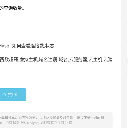
e时间的查询数量。
。
 Mysql 如何查看连接数,状态
西数超哥,虚拟主机,域名注册,域名,云服务器,云主机,云建
赞(
0
)

转载和分享网络内容为主，若涉及侵权请及时告知，将会在第一时间删
载：
西数超哥博客
»
Mysql 如何查看连接数,状态