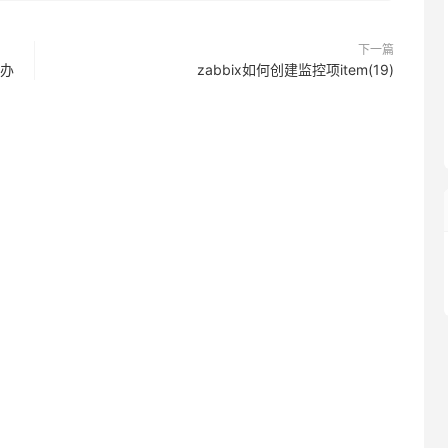
下一篇
决办
zabbix如何创建监控项item(19)