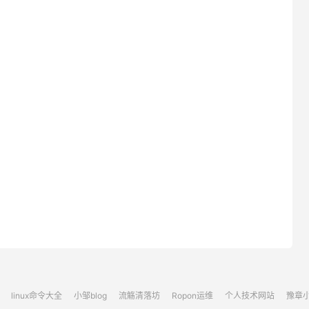
linux命令大全
小邹blog
流觞清落坊
Ropon运维
个人技术网站
豫章