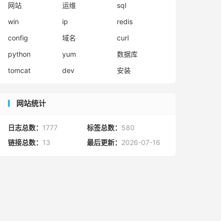
网站
运维
sql
win
ip
redis
config
域名
curl
python
yum
数据库
tomcat
dev
安装
网站统计
日志总数：
1777
标签总数：
580
链接总数：
13
最后更新：
2026-07-16