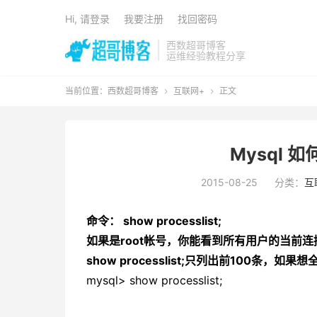
Hi, 请登录
我要注册
找回密码
西数超哥博客
运维经验教程分享
当前位置：
西数超哥博客
互联网+
正文


Mysql 
2015-08-25
分类：
互
命令： show processlist;
如果是root帐号，你能看到所有用户的当前
show processlist;
只列出前100条，如果想
mysql> show processlist;