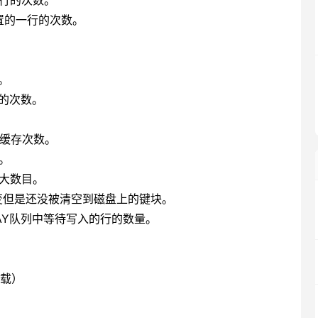
的一行的次数。
定位置的一行的次数。
量。
键值的次数。
写入缓存次数。
数。
的最大数目。
存中已经改变但是还没被清空到磁盘上的键块。
RT DELAY队列中等待写入的行的数量。
记载）