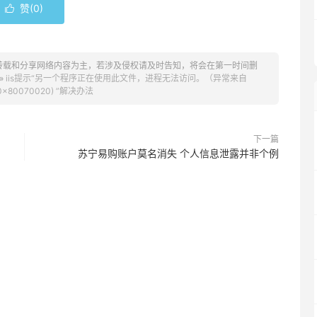
赞(
0
)

转载和分享网络内容为主，若涉及侵权请及时告知，将会在第一时间删
»
iis提示“另一个程序正在使用此文件，进程无法访问。（异常来自
0x80070020) ”解决办法
下一篇
苏宁易购账户莫名消失 个人信息泄露并非个例