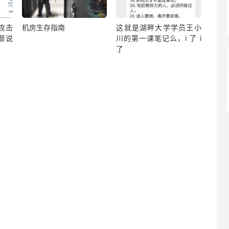
？攻击
机房生存指南
这就是湖畔大学学员王小
御说
川的第一课笔记么，i 了 i
了