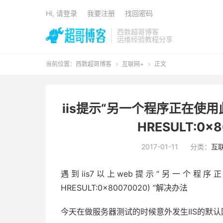
Hi, 请登录
我要注册
找回密码
西数超哥博客
运维经验教程分享
当前位置：
西数超哥博客
互联网+
正文


iis提示“另一个程序正在使
HRESULT:0x
2017-01-11
分类：
互
遇到iis7以上web提示“另一个
HRESULT:0x80070020) ”解决办法
今天在做服务器测试的时候意外发生IIS的默