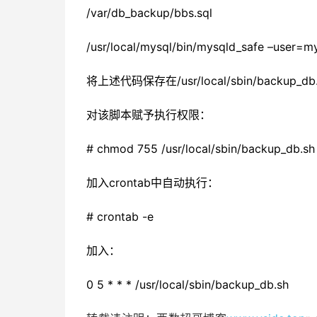
/var/db_backup/bbs.sql
/usr/local/mysql/bin/mysqld_safe –user=m
将上述代码保存在/usr/local/sbin/backup_db.
对该脚本赋予执行权限：
# chmod 755 /usr/local/sbin/backup_db.sh
加入crontab中自动执行：
# crontab -e
加入：
0 5 * * * /usr/local/sbin/backup_db.sh