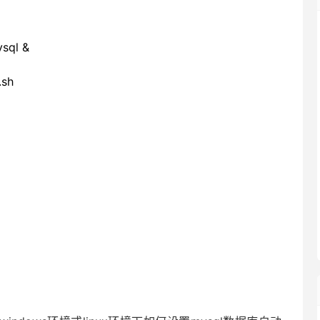
ysql &
sh