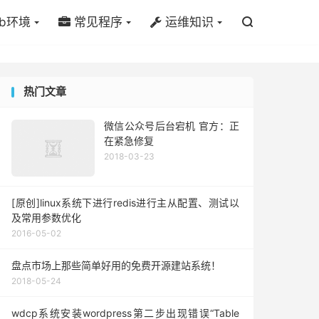
b环境
常见程序
运维知识

热门文章
微信公众号后台宕机 官方：正
在紧急修复
2018-03-23
[原创]linux系统下进行redis进行主从配置、测试以
及常用参数优化
2016-05-02
盘点市场上那些简单好用的免费开源建站系统！
2018-05-24
wdcp系统安装wordpress第二步出现错误“Table