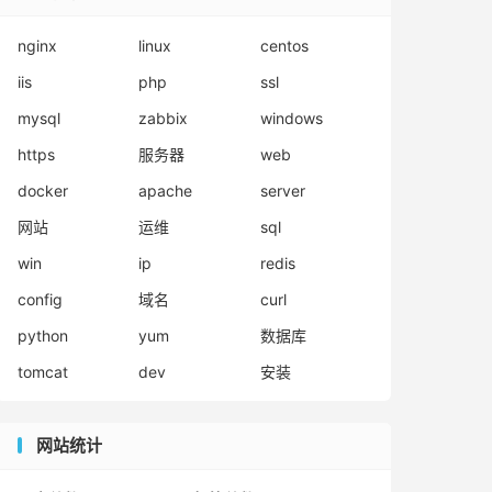
nginx
linux
centos
iis
php
ssl
mysql
zabbix
windows
https
服务器
web
docker
apache
server
网站
运维
sql
win
ip
redis
config
域名
curl
python
yum
数据库
tomcat
dev
安装
网站统计