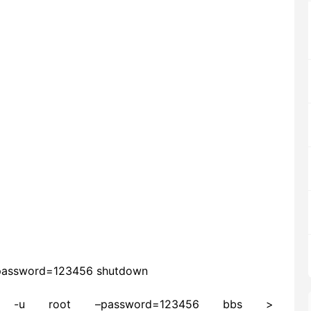
 –password=123456 shutdown
p –opt -u root –password=123456 bbs >