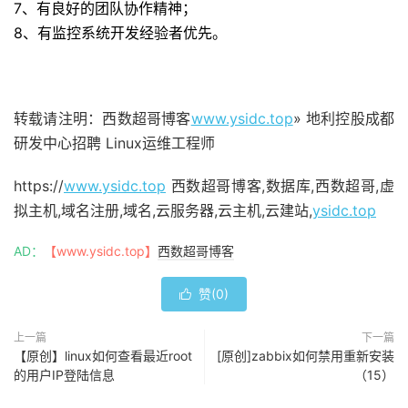
7、有良好的团队协作精神；
8、有监控系统开发经验者优先。
转载请注明：西数超哥博客
www.ysidc.top
» 地利控股成都
研发中心招聘 Linux运维工程师
https://
www.ysidc.top
西数超哥博客,数据库,西数超哥,虚
拟主机,域名注册,域名,云服务器,云主机,云建站,
ysidc.top
AD：
【www.ysidc.top】
西数超哥博客
赞(
0
)

上一篇
下一篇
【原创】linux如何查看最近root
[原创]zabbix如何禁用重新安装
的用户IP登陆信息
（15）