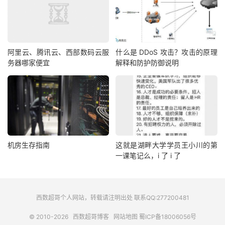
阿里云、腾讯云、西部数码云服
什么是 DDoS 攻击？攻击的原理
务器哪家便宜
解释和防护防御说明
机房生存指南
这就是湖畔大学学员王小川的第
一课笔记么，i 了 i 了
西数超哥个人网站，转载请注明出处 联系QQ:277200481
© 2010-2026
西数超哥博客
网站地图
蜀ICP备18006056号