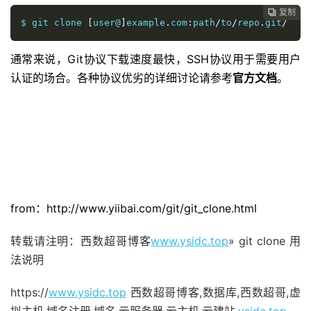
复制

$ git clone 
[
user@
]
example
.
com
:
path
/
to
/
repo
.
git
/
通常来说，Git协议下载速度最快，SSH协议用于需要用户
认证的场合。各种协议优劣的详细讨论请参考
官
方文档
。
from：http://www.yiibai.com/git/git_clone.html
转载请注明：西数超哥博客
www.ysidc.top
» git clone 用
法说明
https://
www.ysidc.top
西数超哥博客,数据库,西数超哥,虚