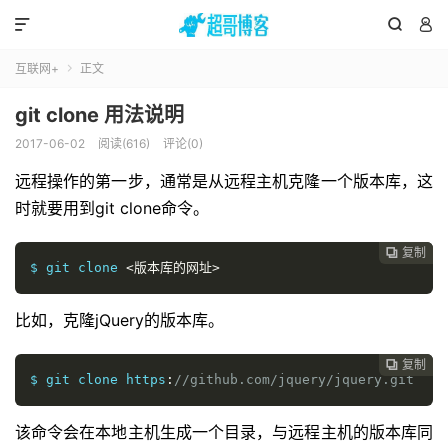



互联网+
正文

git clone 用法说明
2017-06-02
阅读(616)
评论(0)
远程操作的第一步，通常是从远程主机克隆一个版本库，这
时就要用到git clone命令。
复制

$ git clone 
<版本库的网址>
比如，克隆jQuery的版本库。
复制

$ git clone https
:
//github.com/jquery/jquery.git
该命令会在本地主机生成一个目录，与远程主机的版本库同