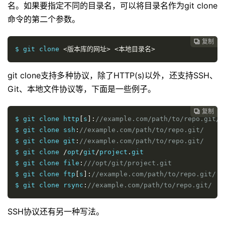
名。如果要指定不同的目录名，可以将目录名作为git clone
命令的第二个参数。
复制

$ git clone 
<版本库的网址>
<本地目录名>
git clone支持多种协议，除了HTTP(s)以外，还支持SSH、
Git、本地文件协议等，下面是一些例子。
复制

$ git clone http
[
s
]:
//example.com/path/to/repo.git/
$ git clone ssh
:
//example.com/path/to/repo.git/
$ git clone git
:
//example.com/path/to/repo.git/
$ git clone 
/
opt
/
git
/
project
.
git 

$ git clone file
:
///opt/git/project.git
$ git clone ftp
[
s
]:
//example.com/path/to/repo.git/
$ git clone rsync
:
//example.com/path/to/repo.git/
SSH协议还有另一种写法。