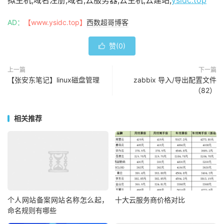
拟主机,域名注册,域名,云服务器,云主机,云建站,
ysidc.top
AD：
【www.ysidc.top】
西数超哥博客
赞(
0
)

上一篇
下一篇
【张安东笔记】linux磁盘管理
zabbix 导入/导出配置文件
（82）
相关推荐
个人网站备案网站名称怎么起，
十大云服务商价格对比
命名规则有哪些