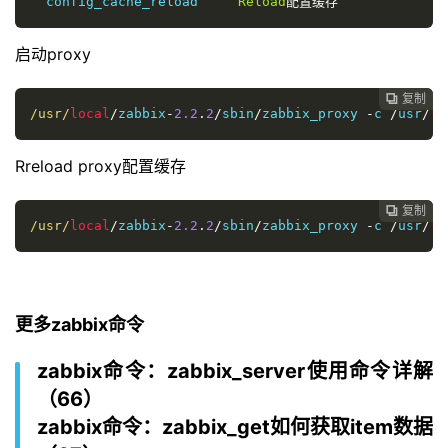
  config_cache_reload     
Reload
配置缓存
启动proxy
复制

/usr/
local
/
zabbix
-
2.2
.
2
/
sbin
/
zabbix_proxy 
-
c 
/
usr
/
lo
Rreload proxy配置缓存
复制

/usr/
local
/
zabbix
-
2.2
.
2
/
sbin
/
zabbix_proxy 
-
c 
/
usr
/
lo
更多zabbix命令
zabbix命令：zabbix_server使用命令详解
（66）
zabbix命令：zabbix_get如何获取item数据