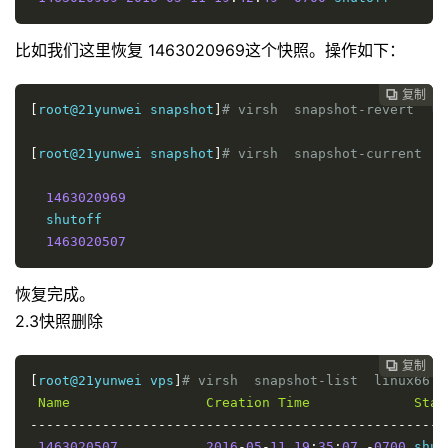
比如我们这里恢复 1463020969这个快照。操作如下：
复制

[
root@21yunwei snapshot
]
# virsh  snapshot-revert  li
[
root@21yunwei snapshot
]
# virsh  snapshot-current  l
1463020969
  shutoff

1463020507
恢复完成。
2.3
快照删除
复制

[
root@21yunwei vps
]
# virsh  snapshot-list  linux66  
Name
Creation
Time
Stat
----------------------------------------------------
1463020507
2016
-
05
-
11
19
:
35
:
07
-
0700
 shut