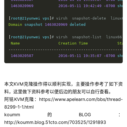
1463020969
2016
-
05
-
11
19
:
42
:
49
-
0700
 shut
[
root@21yunwei vps
]
# virsh  snapshot-delete  linux66
Domain
 snapshot 
1463020969
 deleted

[
root@21yunwei vps
]
# virsh  snapshot-list  linux66  
Name
Creation
Time
Stat
----------------------------------------------------
1463020507
2016
-
05
-
11
19
:
35
:
07
-
0700
本文KVM克隆操作得以顺利实现，主要操作参考了如下资
料，这里做下资料参考以便后边的朋友可以自行查看。
阿铭KVM克隆：https://www.apelearn.com/bbs/thread-
8299-1-1.html
koumm的BLOG：
http://koumm.blog.51cto.com/703525/1291893