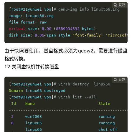
复制

[
root@21yunwei vps
]
# qemu-img info linuxt66.img
image
:
 linuxt66
.
img

file format
:
virtual
 size
:
8.0G
(
8589934592
 bytes
)
disk size
:
8.0G
<
span style
=
"font-family: 'microsoft 
由于快照要使用，磁盘格式必须为qcow2，需要进行磁盘
格式转换。
1.2 关闭虚拟机并转换磁盘
复制

[
root@21yunwei vps
]
# virsh destroy  linux66
Domain
[
root@21yunwei vps
]
# virsh list --all
Id
Name
State
----------------------------------------------------
2
     win2003                        running

6
     linux65                        running

-