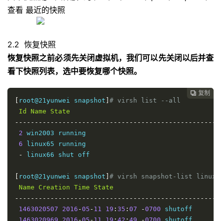
查看 最近的快照
2.2 恢复快照
恢复快照之前必须先关闭虚拟机，我们可以先关闭以后并查
看下快照列表，选中要恢复哪个快照。
复制

[
root@21yunwei snapshot
]
# virsh list --all
Id
Name
State
----------------------------------------------------
2
 win2003 running

6
 linux65 running

-
 linux66 shut off

[
root@21yunwei snapshot
]
# virsh snapshot-list linux6
Name
Creation
Time
State
----------------------------------------------------
1463020507
2016
-
05
-
11
19
:
35
:
07
-
0700
 shutoff

1463020969
2016
-
05
-
11
19
:
42
:
49
-
0700
 shutoff