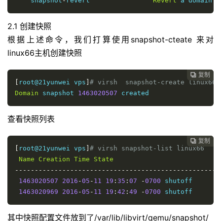
    snapshot
-
revert                
Revert
 a domain t
2.1 创建快照
根据上述命令，我们打算使用snapshot-cteate 来对
linux66主机创建快照
复制

[
root@21yunwei vps
]
# virsh  snapshot-create linux66
Domain
 snapshot 
1463020507
 created
查看快照列表
复制

[
root@21yunwei vps
]
# virsh snapshot-list linux66
Name
Creation
Time
State
----------------------------------------------------
1463020507
2016
-
05
-
11
19
:
35
:
07
-
0700
 shutoff

1463020969
2016
-
05
-
11
19
:
42
:
49
-
0700
 shutoff
其中快照配置文件放到了/var/lib/libvirt/qemu/snapshot/