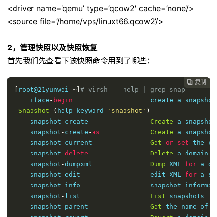
<driver name=’qemu’ type=’qcow2′ cache=’none’/>
<source file=’/home/vps/linuxt66.qcow2’/>
2，管理快照以及快照恢复
首先我们先查看下该快照命令用到了哪些：
复制

[
root@21yunwei 
~]
# virsh  --help | grep snap
    iface
-
begin
                    create a snapshot
Snapshot
(
help keyword 
'snapshot'
)
    snapshot
-
create                
Create
 a snapshot
    snapshot
-
create
-
as
Create
 a snapshot
    snapshot
-
current               
Get
or
set
 the cu
    snapshot
-
delete
Delete
 a domain s
    snapshot
-
dumpxml               
Dump
 XML 
for
 a do
    snapshot
-
edit                  edit XML 
for
 a sn
    snapshot
-
info                  snapshot informati
    snapshot
-
list                  
List
 snapshots 
fo
    snapshot
-
parent                
Get
 the name of t