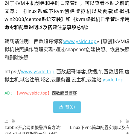
对于KVM主机创建和平时日常管理，可以查看本站之前的
文章：《linux系统下kvm创建虚拟机以及两款虚拟机
win2003/centos系统安装》和《kvm虚拟机日常管理常用
命令和配置说明以及搭建注意事项总结》
转载请注明：西数超哥博客
www.ysidc.top
» [原创]KVM虚
拟机快照操作管理实现-通过snapshot创建快照、恢复快照
和删除快照
https://
www.ysidc.top
西数超哥博客,数据库,西数超哥,虚
拟主机,域名注册,域名,云服务器,云主机,云建站,
ysidc.top
AD：
【www.ysidc.top】
西数超哥博客
赞(
0
)

上一篇
下一篇
zabbix开启网页报警声音方法：
Linux下vnc简单配置实现以及应
网页也可以有报警声音（46）
用