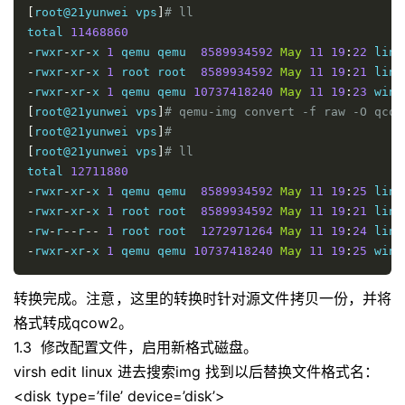
[
root@21yunwei vps
]
# ll
total 
11468860
-
rwxr
-
xr
-
x 
1
 qemu qemu  
8589934592
May
11
19
:
22
 linu
-
rwxr
-
xr
-
x 
1
 root root  
8589934592
May
11
19
:
21
 linu
-
rwxr
-
xr
-
x 
1
 qemu qemu 
10737418240
May
11
19
:
23
 win2
[
root@21yunwei vps
]
# qemu-img convert -f raw -O qcow
[
root@21yunwei vps
]
# 
[
root@21yunwei vps
]
# ll
total 
12711880
-
rwxr
-
xr
-
x 
1
 qemu qemu  
8589934592
May
11
19
:
25
 linu
-
rwxr
-
xr
-
x 
1
 root root  
8589934592
May
11
19
:
21
 linu
-
rw
-
r
--
r
--
1
 root root  
1272971264
May
11
19
:
24
 linu
-
rwxr
-
xr
-
x 
1
 qemu qemu 
10737418240
May
11
19
:
25
 win2
转换完成。注意，这里的转换时针对源文件拷贝一份，并将
格式转成qcow2。
1.3 修改配置文件，启用新格式磁盘。
virsh edit linux 进去搜索img 找到以后替换文件格式名：
<disk type=’file’ device=’disk’>