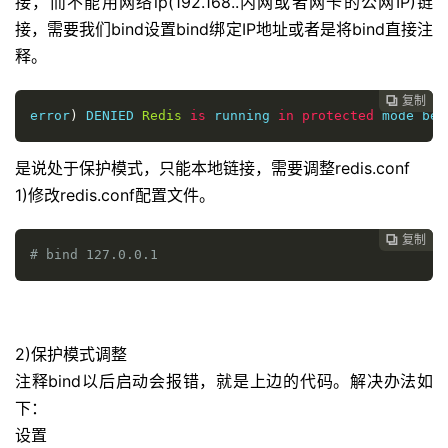
接，而不能用网络ip(192.168..内网或者网卡的公网IP)链
接，需要我们bind设置bind绑定IP地址或者是将bind直接注
释。
复制

error
)
 DENIED 
Redis
is
 running 
in
protected
 mode bec
是说处于保护模式，只能本地链接，需要调整redis.conf
1)修改redis.conf配置文件。
复制

# bind 127.0.0.1
2)保护模式调整
注释bind以后启动会报错，就是上边的代码。解决办法如
下：
设置