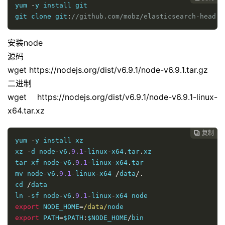
yum 
-
y install git

git clone git
:
//github.com/mobz/elasticsearch-head.g
安装node
源码
wget https://nodejs.org/dist/v6.9.1/node-v6.9.1.tar.gz
二进制
wget https://nodejs.org/dist/v6.9.1/node-v6.9.1-linux-
x64.tar.xz
复制

yum 
-
y install xz

xz 
-
d node
-
v6
.
9.1
-
linux
-
x64
.
tar
.
xz

tar xf node
-
v6
.
9.1
-
linux
-
x64
.
tar

mv node
-
v6
.
9.1
-
linux
-
x64 
/
data
/.
cd 
/
data

ln 
-
sf node
-
v6
.
9.1
-
linux
-
export
 NODE_HOME
=
/data/
export
 PATH
=
$PATH
:
$NODE_HOME
/
bin