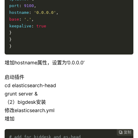
port
:
9100
,
hostname
:
'0.0.0.0'
,
base
:
'.'
,
keepalive
:
true
}
}
}
增加hostname属性，设置为’0.0.0.0′
启动插件
cd elasticsearch-head
grunt server &
（2）bigdesk安装
修改elasticsearch.yml
增加
复制

# add for biddesk and es-head