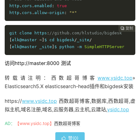
http
.
cors
.
enabled
:
true
http
.
cors
.
allow
-
origin
:
"*"
复制

git clone https
:
//github.com/hlstudio/bigdesk
[
elk@master 
~]
$ cd bigdesk
/
_site
/
[
elk@master _site
]
$ python 
-
m 
SimpleHTTPServer
访问http://master:8000 测试
转载请注明：西数超哥博客
www.ysidc.top
»
Elasticsearch5.X elasticsearch-head插件和bigdesk安装
https://
www.ysidc.top
西数超哥博客,数据库,西数超哥,虚
拟主机,域名注册,域名,云服务器,云主机,云建站,
ysidc.top
AD：
【www.ysidc.top】
西数超哥博客
赞(
0
)
