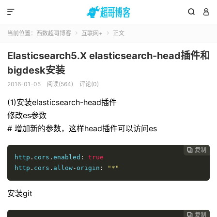



当前位置：
西数超哥博客
互联网+
正文


Elasticsearch5.X elasticsearch-head插件和
bigdesk安装
2016-01-05
阅读(564)
评论(0)
(1)安装elasticsearch-head插件
修改es参数
# 增加新的参数，这样head插件可以访问es
复制

http
.
cors
.
enabled
:
true
http
.
cors
.
allow
-
origin
:
"*"
安装git
复制
