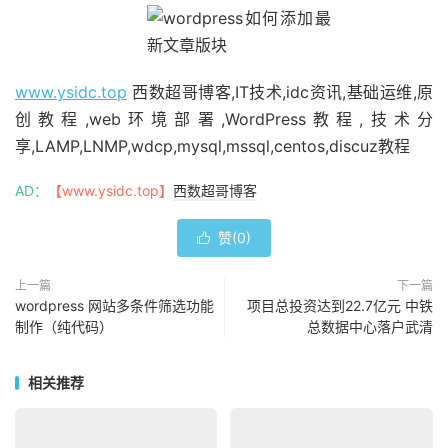
www.ysidc.top
西数超哥博客,IT技术,idc资讯,基础运维,原
创教程,web环境部署,WordPress教程,技术分
享,LAMP,LNMP,wdcp,mysql,mssql,centos,discuz教程
AD：
【www.ysidc.top】
西数超哥博客
赞(
0
)

上一篇
下一篇
wordpress 网站多条件筛选功能
项目总投资达到22.7亿元 中铁
制作（纯代码）
总数据中心落户武清
相关推荐