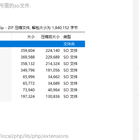
需的so文件.
php/lib/php/extensions