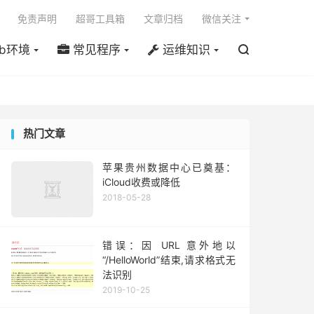

免责声明
超哥工具箱
文章归档
微信关注
b环境
常见程序
运维知识

热门文章
苹果贵州数据中心已奠基：
iCloud收费或降低
2018-05-28
错误：因 URL 意外地以
“/HelloWorld”结束,请求格式无
法识别
2019-10-25