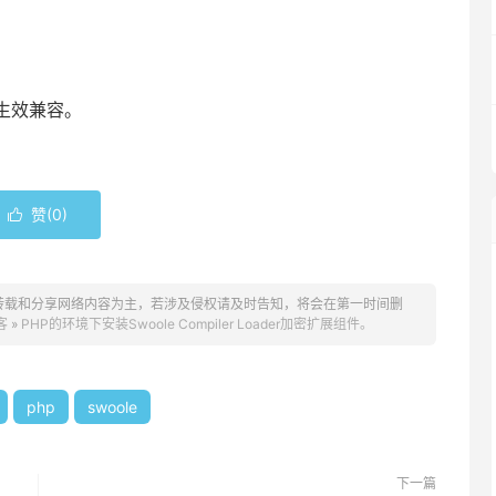
生效兼容。
赞(
0
)

转载和分享网络内容为主，若涉及侵权请及时告知，将会在第一时间删
客
»
PHP的环境下安装Swoole Compiler Loader加密扩展组件。
php
swoole
下一篇