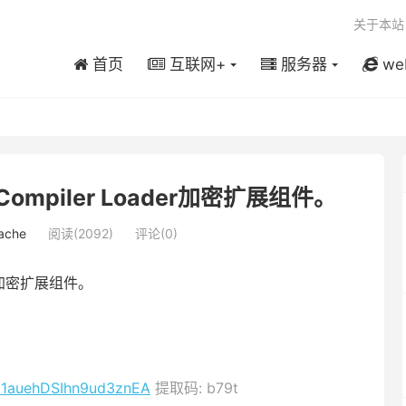
关于本站
首页
互联网+
服务器
we
ompiler Loader加密扩展组件。
ache
阅读(2092)
评论(0)
der加密扩展组件。
YG1auehDSIhn9ud3znEA
提取码: b79t