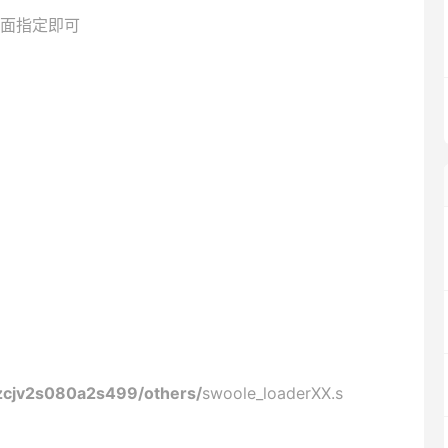
面指定即可
cjv2s080a2s499/others/
swoole_loaderXX.s