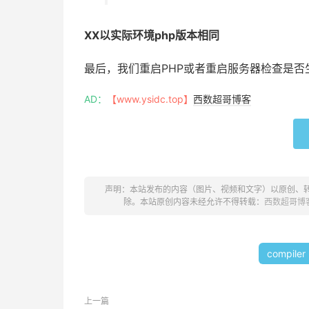
XX以实际环境php版本相同
最后，我们重启PHP或者重启服务器检查是否
AD：
【www.ysidc.top】
西数超哥博客
声明：本站发布的内容（图片、视频和文字）以原创、
除。本站原创内容未经允许不得转载：
西数超哥博
compiler
上一篇