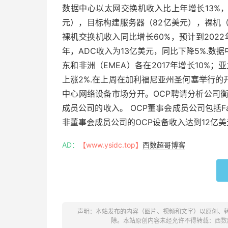
数据中心以太网交换机收入比上年增长13%，2
元），目标构建服务器（82亿美元），裸机（9.
裸机交换机收入同比增长60%，预计到2022
年，ADC收入为13亿美元，同比下降5%.
东和非洲（EMEA）各在2017年增长10%；
上涨2%.在上周在加利福尼亚州圣何塞举行的开放
中心网络设备市场分开。OCP聘请分析公司
成员公司的收入。 OCP董事会成员公司包括Face
非董事会成员公司的OCP设备收入达到12亿美元
AD：
【www.ysidc.top】
西数超哥博客
声明：本站发布的内容（图片、视频和文字）以原创、
除。本站原创内容未经允许不得转载：
西数