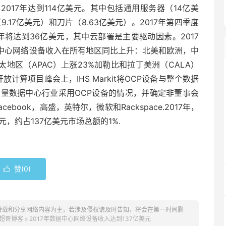
017年达到114亿美元。其中包括通用服务器（14亿美
17亿美元）和刀片（8.63亿美元）。2017年第四季度
年将达到36亿美元，其中云部署是主要驱动因素。2017
数据中心网络设备收入在所有地区同比上升：北美和欧洲，中
亚太地区（APAC）上涨23%加勒比和拉丁美洲（CALA）
计算项目峰会上，IHS Markit将OCP设备与整个数据
衡量数据中心行业采用OCP设备的情况，并确定非董事会
book，高盛，英特尔，微软和Rackspace.2017年，
，约占137亿美元市场总额的1%.
赞(
0
)

转载和分享网络内容为主，若涉及侵权请及时告知，将会在第一时间删
超哥博客
»
2017年数据中心网络设备收入达到137亿美元