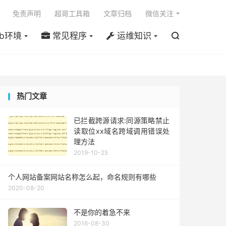

免责声明
超哥工具箱
文章归档
微信关注
b环境
常见程序
运维知识

热门文章
已拦截跨源请求:同源策略禁止
读取位xx域名跨域调用错误处
理方法
2019-10-25
个人网站备案网站名称怎么起，命名规则有哪些
2020-08-20
不是你的着急不来
2016-08-30