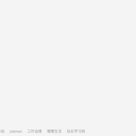
小站
jobman
三叶运维
嘟嘟生活
站长学习网