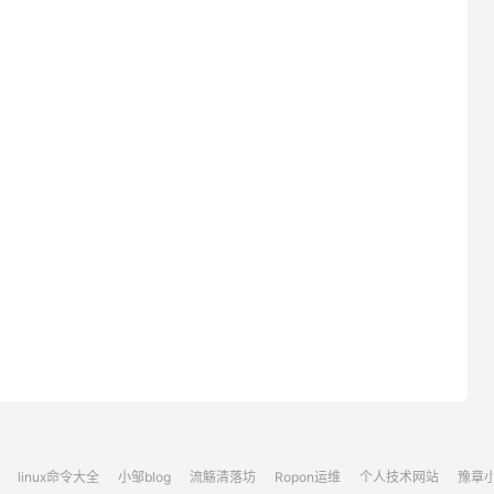
linux命令大全
小邹blog
流觞清落坊
Ropon运维
个人技术网站
豫章