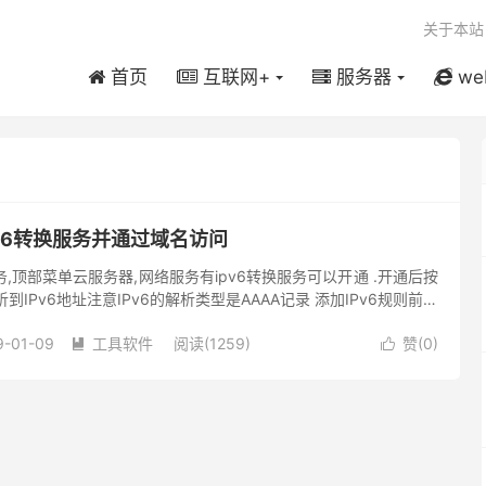
关于本站
首页
互联网+
服务器
we
v6转换服务并通过域名访问
务,顶部菜单云服务器,网络服务有ipv6转换服务可以开通 .开通后按
到IPv6地址注意IPv6的解析类型是AAAA记录 添加IPv6规则前提
，并且指向IPv4地址可以正常访问...
9-01-09
工具软件
阅读(1259)
赞(
0
)

