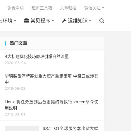

免责声明
超哥工具箱
文章归档
微信关注
b环境
常见程序
运维知识

热门文章
4大标题优化技巧原理引爆自然流量
2020-06-04
华明装备停牌筹划重大资产重组事项 中经云或涉其
中
2018-05-03
Linux 将任务放到后台虚拟终端执行screen命令使
用说明
2016-03-01
IDC：Q1全球服务器出货大幅