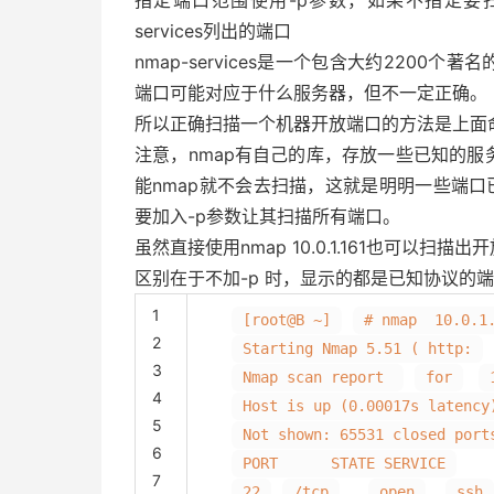
指定端口范围使用-p参数，如果不指定要扫描
services列出的端口
nmap-services是一个包含大约220
端口可能对应于什么服务器，但不一定正确。
所以正确扫描一个机器开放端口的方法是上面命令。
注意，nmap有自己的库，存放一些已知的服务和
能nmap就不会去扫描，这就是明明一些端口
要加入-p参数让其扫描所有端口。
虽然直接使用nmap 10.0.1.161也可以扫描
区别在于不加-p 时，显示的都是已知协议的
1
[root@B ~]
# nmap 10.0.1
2
Starting Nmap 5.51 ( http:
3
Nmap scan report
for
4
Host is up (0.00017s latency
5
Not shown: 65531 closed port
6
PORT STATE SERVICE
7
22
/tcp
open
ssh