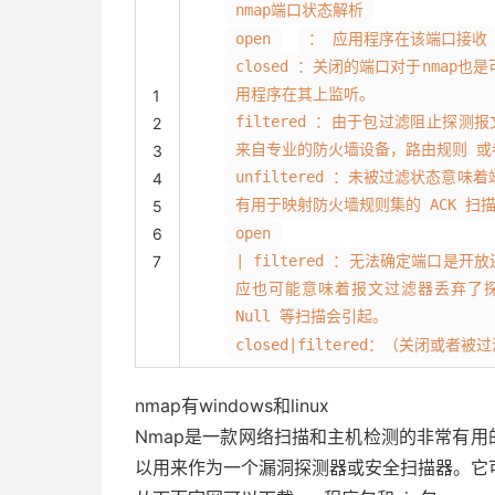
nmap端口状态解析
open
： 应用程序在该端口接收 T
closed ：关闭的端口对于nmap
用程序在其上监听。
1
filtered ：由于包过滤阻止探
2
来自专业的防火墙设备，路由规则 或
3
unfiltered ：未被过滤状态意
4
有用于映射防火墙规则集的 ACK 
5
6
open
7
| filtered ：无法确定端口
应也可能意味着报文过滤器丢弃了探测
Null 等扫描会引起。
closed|filtered：（关闭
nmap有windows和linux
Nmap是一款网络扫描和主机检测的非常有用
以用来作为一个漏洞探测器或安全扫描器。它可以适用