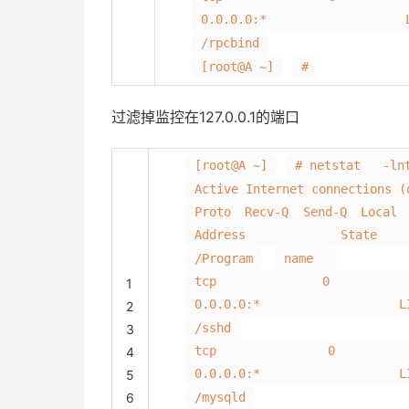
0.0.0.0:* LIS
/rpcbind
[root@A ~]
#
过滤掉监控在127.0.0.1的端口
[root@A ~]
# netstat -ln
Active Internet connections (
Proto Recv-Q Sen
Address State 
/Program
name
tcp 0 0
1
0.0.0.0:* LIST
2
/sshd
3
tcp 0 0 
4
0.0.0.0:* LIST
5
6
/mysqld