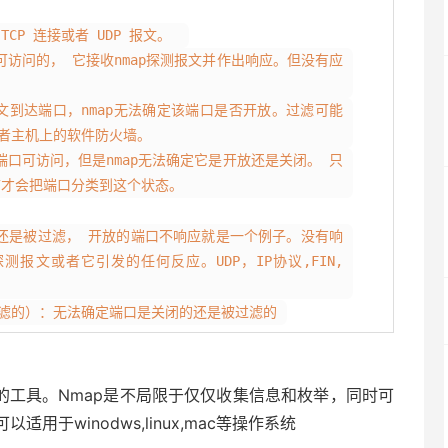
CP 连接或者 UDP 报文。
也是可访问的， 它接收nmap探测报文并作出响应。但没有应
测报文到达端口，nmap无法确定该端口是否开放。过滤可能
者主机上的软件防火墙。
味着端口可访问，但是nmap无法确定它是开放还是关闭。 只
扫描才会把端口分类到这个状态。
是开放还是被过滤， 开放的端口不响应就是一个例子。没有响
报文或者它引发的任何反应。UDP，IP协议,FIN,
或者被过滤的）：无法确定端口是关闭的还是被过滤的
的工具。Nmap是不局限于仅仅收集信息和枚举，同时可
于winodws,linux,mac等操作系统