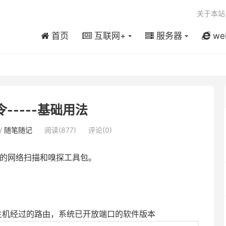
关于本站
首页
互联网+
服务器
we
令-----基础用法
/
随笔随记
阅读(877)
评论(0)
nux下的网络扫描和嗅探工具包。
务
主机经过的路由，系统已开放端口的软件版本