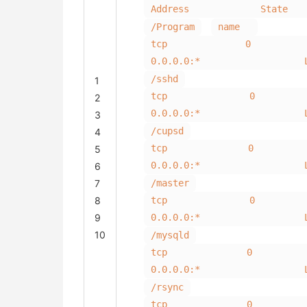
Address State
/Program
name
tcp 0 0
0.0.0.0:* LIS
/sshd
1
tcp 0 0 
2
0.0.0.0:* LIS
3
/cupsd
4
tcp 0 0
5
0.0.0.0:* LIS
6
7
/master
8
tcp 0 0 
9
0.0.0.0:* LIS
10
/mysqld
tcp 0 0
0.0.0.0:* LIS
/rsync
tcp 0 0