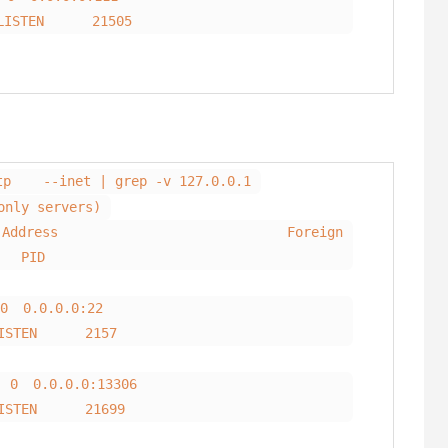
TEN 21505
tp --inet | grep -v 127.0.0.1
only servers)
d-Q Local Address Foreign
PID
 0.0.0.0:22
EN 2157
0.0.0.0:13306
EN 21699