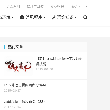

免责声明
超哥工具箱
文章归档
微信关注
b环境
常见程序
运维知识

热门文章
【转】详解Linux运维工程师必
备技能
2016-06-20
linux修改设置时间命令date
2015-08-27
zabbix执行远程命令（38）
2017-12-04