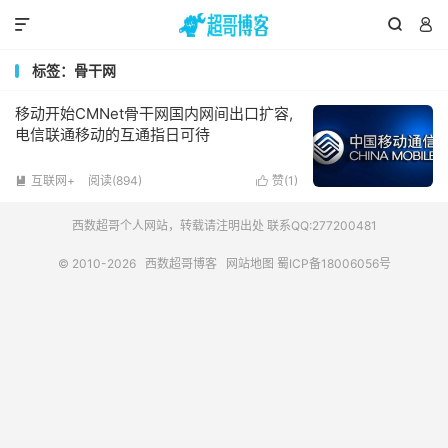



标签：骨干网
移动开始CMNet骨干网国内网间出口扩容,
电信联通移动的互通指日可待
互联网+
阅读(894)
赞(
1
)


西数超哥个人网站，转载请注明出处 联系QQ:277200481
© 2010-2026
西数超哥博客
网站地图
蜀ICP备18006056号