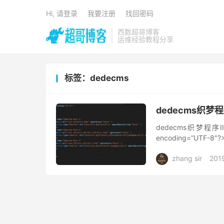
Hi, 请登录
我要注册
找回密码
西数超哥博客
运维经验教程分享
标签：dedecms
dedecms织梦程序
dedecms织梦程序IIS7
encoding=”UTF-8″?> 
zhang sir
201