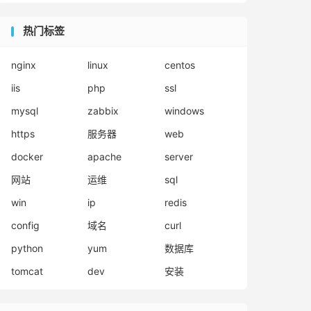
热门标签
nginx
linux
centos
iis
php
ssl
mysql
zabbix
windows
https
服务器
web
docker
apache
server
网站
运维
sql
win
ip
redis
config
域名
curl
python
yum
数据库
tomcat
dev
安装