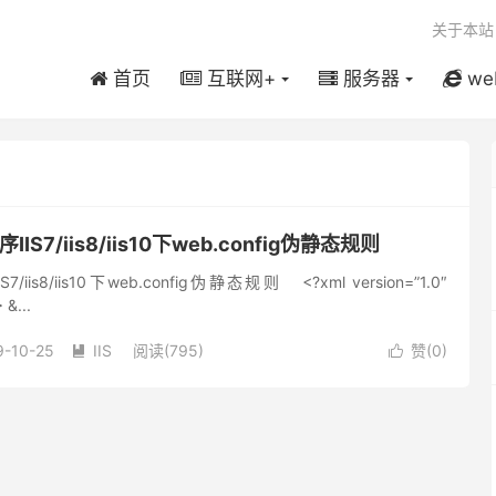
关于本站
首页
互联网+
服务器
we
IIS7/iis8/iis10下web.config伪静态规则
/iis8/iis10下web.config伪静态规则 <?xml version=”1.0″
&...
9-10-25
IIS
阅读(795)
赞(
0
)

