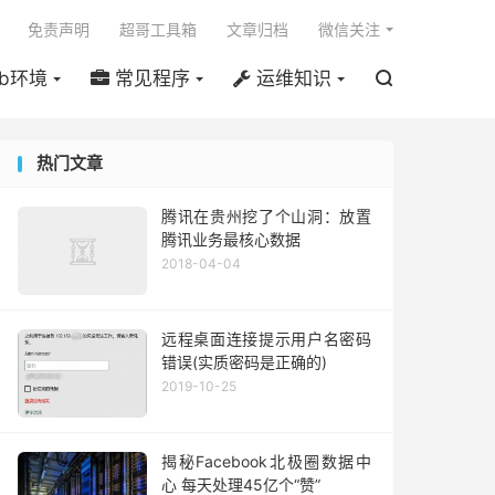

免责声明
超哥工具箱
文章归档
微信关注
b环境
常见程序
运维知识

热门文章
腾讯在贵州挖了个山洞：放置
腾讯业务最核心数据
2018-04-04
远程桌面连接提示用户名密码
错误(实质密码是正确的)
2019-10-25
揭秘Facebook北极圈数据中
心 每天处理45亿个“赞”