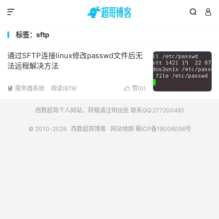



标签：sftp
通过SFTP连接linux修改passwd文件后无
法远程解决方法
服务器系统
阅读(879)
赞(
0
)


西数超哥个人网站，转载请注明出处 联系QQ:277200481
© 2010-2026
西数超哥博客
网站地图
蜀ICP备18006056号