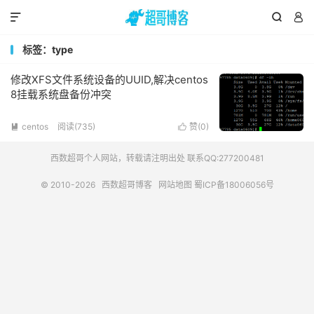



标签：type
修改XFS文件系统设备的UUID,解决centos
8挂载系统盘备份冲突
centos
阅读(735)
赞(
0
)


西数超哥个人网站，转载请注明出处 联系QQ:277200481
© 2010-2026
西数超哥博客
网站地图
蜀ICP备18006056号