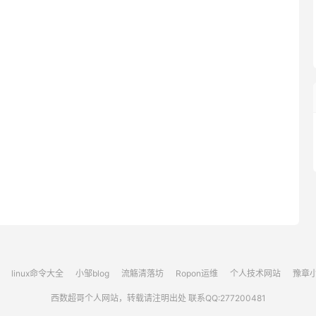
linux命令大全
小邹blog
流觞清落坊
Ropon运维
个人技术网站
豫章
西数超哥个人网站，转载请注明出处 联系QQ:277200481