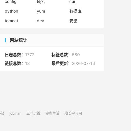
config
域名
curl
python
yum
数据库
tomcat
dev
安装
网站统计
日志总数：
1777
标签总数：
580
链接总数：
13
最后更新：
2026-07-16
小站
jobman
三叶运维
嘟嘟生活
站长学习网