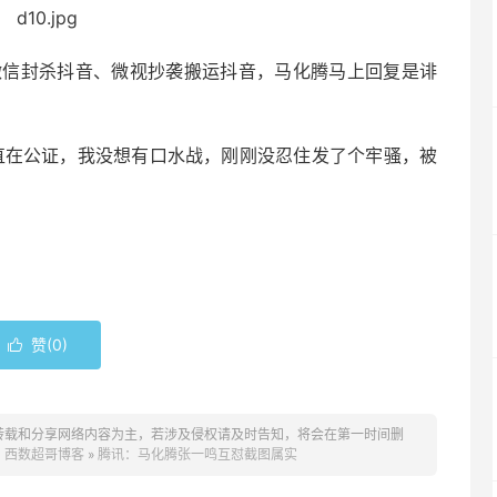
微信封杀抖音、微视抄袭搬运抖音，马化腾马上回复是诽
直在公证，我没想有口水战，刚刚没忍住发了个牢骚，被
赞(
0
)

转载和分享网络内容为主，若涉及侵权请及时告知，将会在第一时间删
：
西数超哥博客
»
腾讯：马化腾张一鸣互怼截图属实