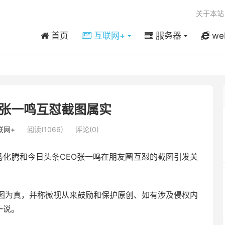
关于本站
首页
互联网+
服务器
we
张一鸣互怼截图属实
联网+
阅读(1066)
评论(0)
O马化腾和今日头条CEO张一鸣在朋友圈互怼的截图引发关
图为真，并称微视从来鼓励和保护原创、如有涉及侵权内
一说。