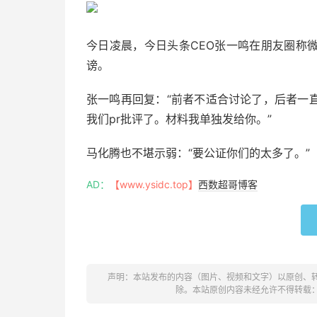
今日凌晨，今日头条CEO张一鸣在朋友圈称
谤。
张一鸣再回复：“前者不适合讨论了，后者一
我们pr批评了。材料我单独发给你。”
马化腾也不堪示弱：“要公证你们的太多了。”
AD：
【www.ysidc.top】
西数超哥博客
声明：本站发布的内容（图片、视频和文字）以原创、
除。本站原创内容未经允许不得转载