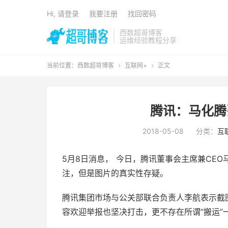
Hi, 请登录
我要注册
找回密码
西数超哥博客
运维经验教程分享
当前位置：
西数超哥博客
互联网+
正文


腾讯：马化腾
2018-05-08
分类：
互
5月8日消息， 今日，腾讯董事会主席兼CE
注，但是图片的真实性存疑。
腾讯集团市场与公关部联合负责人李航表示截
容欢迎举报也坚决打击，更不存在所谓“搬运”