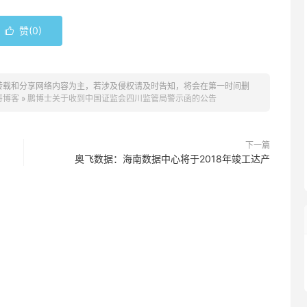
赞(
0
)

转载和分享网络内容为主，若涉及侵权请及时告知，将会在第一时间删
哥博客
»
鹏博士关于收到中国证监会四川监管局警示函的公告
下一篇
奥飞数据：海南数据中心将于2018年竣工达产