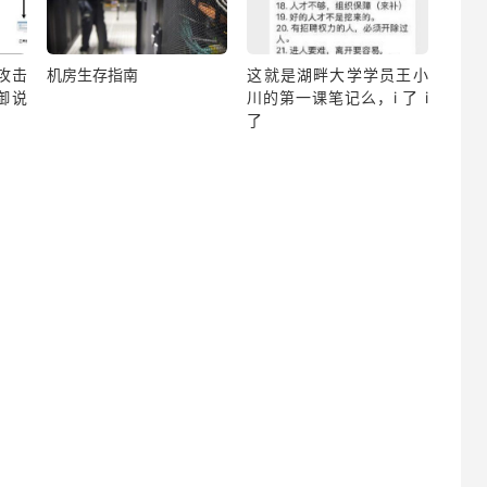
？攻击
机房生存指南
这就是湖畔大学学员王小
御说
川的第一课笔记么，i 了 i
了