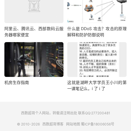
阿里云、腾讯云、西部数码云服
什么是 DDoS 攻击？攻击的原理
务器哪家便宜
解释和防护防御说明
机房生存指南
这就是湖畔大学学员王小川的第
一课笔记么，i 了 i 了
西数超哥个人网站，转载请注明出处 联系QQ:277200481
© 2010-2026
西数超哥博客
网站地图
蜀ICP备18006056号