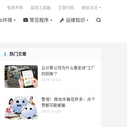

免责声明
超哥工具箱
文章归档
微信关注
b环境
常见程序
运维知识

热门文章
云计算公司为什么要走进“工厂
的拐角”？
2018-12-04
警惕！微信诈骗花样多：点个
赞都可能被骗
2015-10-29