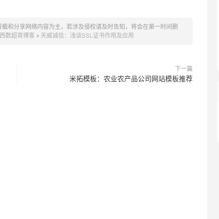
转载和分享网络内容为主，若涉及侵权请及时告知，将会在第一时间删
西数超哥博客
»
天威诚信：浅谈SSL证书作用及应用
下一篇
米拓模板：农业农产品公司网站模板推荐