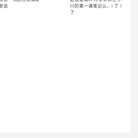
御说
川的第一课笔记么，i 了 i
了