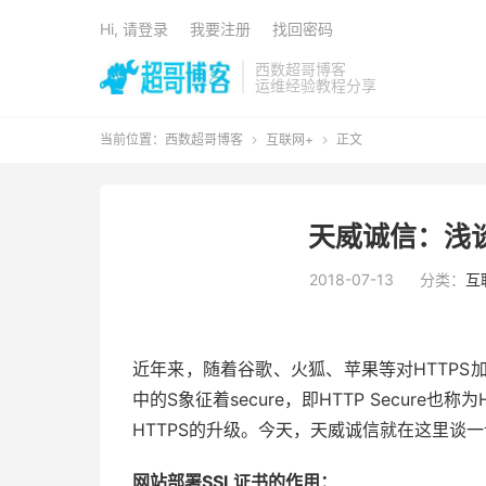
Hi, 请登录
我要注册
找回密码
西数超哥博客
运维经验教程分享
当前位置：
西数超哥博客
互联网+
正文


天威诚信：浅谈
2018-07-13
分类：
互
近年来，随着谷歌、火狐、苹果等对HTTPS加密
中的S象征着secure，即HTTP Secure
HTTPS的升级。今天，天威诚信就在这里谈一
网站部署SSL证书的作用：