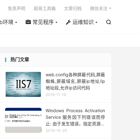

免责声明
超哥工具箱
文章归档
微信关注
b环境
常见程序
运维知识

热门文章
web.config各种屏蔽代码,屏蔽
蜘蛛,屏蔽域名,屏蔽ip地址/ip
地址段,允许ip访问代码
2019-11-19
Windows Process Activation
Service 服务因下列错误而停
止: 由于发生错误，指定资源管
理器中的事务支持未启动或已
2019-10-25
关闭。