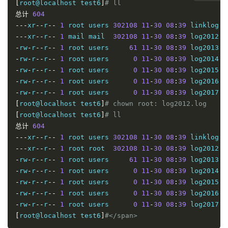
[
root@localhost test6
]
# ll
总计
604
---
xr
--
r
--
1
 root users 
302108
11
-
30
08
:
39
 linklog
.
---
xr
--
r
--
1
 mail mail  
302108
11
-
30
08
:
39
 log2012
.
-
rw
-
r
--
r
--
1
 root users     
61
11
-
30
08
:
39
 log2013
.
-
rw
-
r
--
r
--
1
 root users      
0
11
-
30
08
:
39
 log2014
.
-
rw
-
r
--
r
--
1
 root users      
0
11
-
30
08
:
39
 log2015
.
-
rw
-
r
--
r
--
1
 root users      
0
11
-
30
08
:
39
 log2016
.
-
rw
-
r
--
r
--
1
 root users      
0
11
-
30
08
:
39
 log2017
.
[
root@localhost test6
]
# chown root: log2012.log 
[
root@localhost test6
]
# ll
总计
604
---
xr
--
r
--
1
 root users 
302108
11
-
30
08
:
39
 linklog
.
---
xr
--
r
--
1
 root root  
302108
11
-
30
08
:
39
 log2012
.
-
rw
-
r
--
r
--
1
 root users     
61
11
-
30
08
:
39
 log2013
.
-
rw
-
r
--
r
--
1
 root users      
0
11
-
30
08
:
39
 log2014
.
-
rw
-
r
--
r
--
1
 root users      
0
11
-
30
08
:
39
 log2015
.
-
rw
-
r
--
r
--
1
 root users      
0
11
-
30
08
:
39
 log2016
.
-
rw
-
r
--
r
--
1
 root users      
0
11
-
30
08
:
39
 log2017
.
[
root@localhost test6
]
#</span>