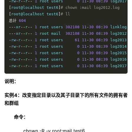
-
rw
-
r
--
r
--
1
 root users      
0
11
-
30
08
:
39
 log2017
.
[
root@localhost test6
]
# chown :mail log2012.log 
[
root@localhost test6
]
# ll
总计
604
---
xr
--
r
--
1
 root users 
302108
11
-
30
08
:
39
 linklog
.
---
xr
--
r
--
1
 root mail  
302108
11
-
30
08
:
39
 log2012
.
-
rw
-
r
--
r
--
1
 root users     
61
11
-
30
08
:
39
 log2013
.
-
rw
-
r
--
r
--
1
 root users      
0
11
-
30
08
:
39
 log2014
.
-
rw
-
r
--
r
--
1
 root users      
0
11
-
30
08
:
39
 log2015
.
-
rw
-
r
--
r
--
1
 root users      
0
11
-
30
08
:
39
 log2016
.
-
rw
-
r
--
r
--
1
 root users      
0
11
-
30
08
:
39
 log2017
.
l
说明：
实例4：改变指定目录以及其子目录下的所有文件的拥有者
和群组
命令：
chown -R -v root:mail test6