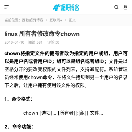



当前位置：
西数超哥博客
互联网+
正文


linux 所有者修改命令chown
2016-01-10
阅读(581)
评论(0)
chown将指定文件的拥有者改为指定的用户或组，用户可
以是用户名或者用户ID；组可以是组名或者组ID；
文件是以
空格分开的要改变权限的文件列表，支持通配符。系统管理
员经常使用chown命令，在将文件拷贝到另一个用户的名录
下之后，让用户拥有使用该文件的权限。
1．命令格式：
chown [选项]… [所有者][:[组]] 文件…
2．命令功能：