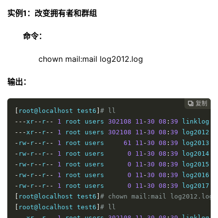
实例1：改变拥有者和群组
命令：
chown mail:mail log2012.log
输出：
复制

[
root@localhost test6
]
# ll
---
xr
--
r
--
1
 root users 
302108
11
-
30
08
:
39
 linklog
.
---
xr
--
r
--
1
 root users 
302108
11
-
30
08
:
39
 log2012
.
-
rw
-
r
--
r
--
1
 root users     
61
11
-
30
08
:
39
 log2013
.
-
rw
-
r
--
r
--
1
 root users      
0
11
-
30
08
:
39
 log2014
.
-
rw
-
r
--
r
--
1
 root users      
0
11
-
30
08
:
39
 log2015
.
-
rw
-
r
--
r
--
1
 root users      
0
11
-
30
08
:
39
 log2016
.
-
rw
-
r
--
r
--
1
 root users      
0
11
-
30
08
:
39
 log2017
.
[
root@localhost test6
]
# chown mail:mail log2012.log 
[
root@localhost test6
]
# ll
---
xr
--
r
--
1
 root users 
302108
11
-
30
08
:
39
 linklog
.