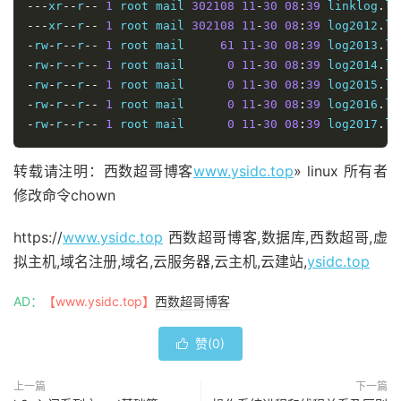
---
xr
--
r
--
1
 root mail 
302108
11
-
30
08
:
39
 linklog
.
---
xr
--
r
--
1
 root mail 
302108
11
-
30
08
:
39
 log2012
.
-
rw
-
r
--
r
--
1
 root mail     
61
11
-
30
08
:
39
 log2013
.
-
rw
-
r
--
r
--
1
 root mail      
0
11
-
30
08
:
39
 log2014
.
-
rw
-
r
--
r
--
1
 root mail      
0
11
-
30
08
:
39
 log2015
.
-
rw
-
r
--
r
--
1
 root mail      
0
11
-
30
08
:
39
 log2016
.
-
rw
-
r
--
r
--
1
 root mail      
0
11
-
30
08
:
39
 log2017
.
lo
转载请注明：西数超哥博客
www.ysidc.top
» linux 所有者
修改命令chown
https://
www.ysidc.top
西数超哥博客,数据库,西数超哥,虚
拟主机,域名注册,域名,云服务器,云主机,云建站,
ysidc.top
AD：
【www.ysidc.top】
西数超哥博客
赞(
0
)

上一篇
下一篇