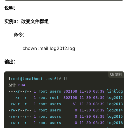
说明：
实例3：改变文件群组
命令：
chown :mail log2012.log
输出：
复制

[
root@localhost test6
]
# ll
总计
604
---
xr
--
r
--
1
 root users 
302108
11
-
30
08
:
39
 linklog
.
---
xr
--
r
--
1
 root root  
302108
11
-
30
08
:
39
 log2012
.
-
rw
-
r
--
r
--
1
 root users     
61
11
-
30
08
:
39
 log2013
.
-
rw
-
r
--
r
--
1
 root users      
0
11
-
30
08
:
39
 log2014
.
-
rw
-
r
--
r
--
1
 root users      
0
11
-
30
08
:
39
 log2015
.
-
rw
-
r
--
r
--
1
 root users      
0
11
-
30
08
:
39
 log2016
.