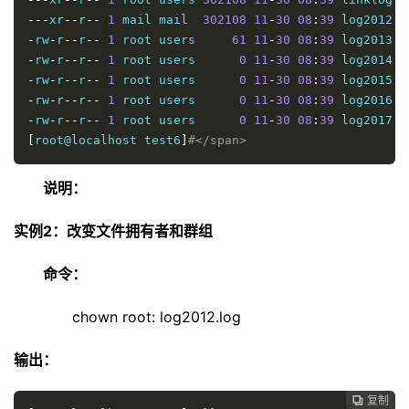
---
xr
--
r
--
1
 mail mail  
302108
11
-
30
08
:
39
 log2012
.
-
rw
-
r
--
r
--
1
 root users     
61
11
-
30
08
:
39
 log2013
.
-
rw
-
r
--
r
--
1
 root users      
0
11
-
30
08
:
39
 log2014
.
-
rw
-
r
--
r
--
1
 root users      
0
11
-
30
08
:
39
 log2015
.
-
rw
-
r
--
r
--
1
 root users      
0
11
-
30
08
:
39
 log2016
.
-
rw
-
r
--
r
--
1
 root users      
0
11
-
30
08
:
39
 log2017
.
[
root@localhost test6
]
#</span>
说明：
实例2：改变文件拥有者和群组
命令：
chown root: log2012.log
输出：
复制
