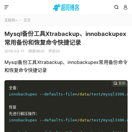



互联网+
正文

Mysql备份工具Xtrabackup、innobackupex
常用备份和恢复命令快捷记录
2016-03-11
阅读(603)
评论(0)
Mysql备份工具Xtrabackup、innobackupex常用备份命令
和恢复命令快捷记录
复制

全备：
innobackupex 
--
defaults
-
file
=
/data/
test
/
mysql3306
.
cn
恢复
先进行解压操作：
innobackupex 
--
defaults
-
file
=
/data/
test
/
mysql3306
.
cn