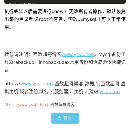
测试增量恢复命令：
执行完毕以后需要进行chown 更改所有者操作，默认恢复
 innobackupex 
--
defaults
-
file
=
/etc/
my
.
cnf 
--
decompre
 innobackupex 
--
defaults
-
file
=
/data/
test
/
mysql3306
.
c
出来的目录都说root所有者，需改成mysql才可以正常使
 innobackupex 
--
defaults
-
file
=
/data/
test
/
mysql3306
.
c
用。
 innobackupex 
--
defaults
-
file
=
/data/
test
/
mysql3306
.
c
回滚未完成的日志和文件拷贝:
 innobackupex 
--
defaults
-
file
=
/data/
test
/
mysql3306
.
c
 innobackupex 
--
defaults
-
file
=
/data/
test
/
mysql3306
.
c
转载请注明：西数超哥博客
www.ysidc.top
» Mysql备份工
具Xtrabackup、innobackupex常用备份和恢复命令快捷记
录
https://
www.ysidc.top
西数超哥博客,数据库,西数超哥,虚
拟主机,域名注册,域名,云服务器,云主机,云建站,
ysidc.top
AD：
【www.ysidc.top】
西数超哥博客
赞(
0
)
