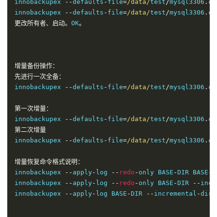
innobackupex 
--
defaults
-
file
=
/data/
test
/
mysql3306
.
cn
innobackupex 
--
defaults
-
file
=
/data/
test
/
mysql3306
.
cn
更改所有者、启动。
OK
。
增量备份操作：
先进行一次全备：
innobackupex 
--
defaults
-
file
=
/data/
test
/
mysql3306
.
cn
第一次增量：
innobackupex 
--
defaults
-
file
=
/data/
test
/
mysql3306
.
cn
第二次增量
innobackupex 
--
defaults
-
file
=
/data/
test
/
mysql3306
.
cn
增量恢复命令格式说明：
innobackupex 
--
apply
-
log 
--
redo
-
only BASE
-
DIR BASE
-
D
innobackupex 
--
apply
-
log 
--
redo
-
only BASE
-
DIR 
--
incr
innobackupex 
--
apply
-
log BASE
-
DIR 
--
incremental
-
dir
=