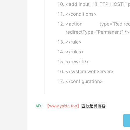
<add input=
“{HTTP_HOST}”
p
</conditions>
<action type=
“Redirec
redirectType=
“Permanent”
/>
</rule>
</rules>
</rewrite>
</system.webServer>
</configuration>
AD：
【www.ysidc.top】
西数超哥博客