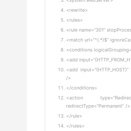
<system.webServer>
<rewrite>
<rules>
<rule name=
“301”
stopProces
<match url=
“^(.*)$”
ignoreCa
<conditions logicalGrouping
<add input=
“{HTTP_FROM_H
<add input=
“{HTTP_HOST}”
/>
</conditions>
<action type=
“Redirec
redirectType=
“Permanent”
/>
</rule>
</rules>