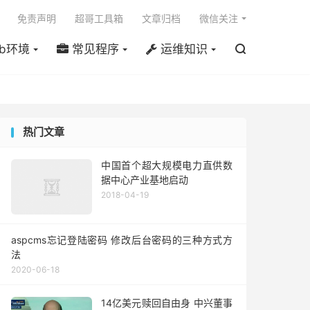

免责声明
超哥工具箱
文章归档
微信关注
b环境
常见程序
运维知识

热门文章
中国首个超大规模电力直供数
据中心产业基地启动
2018-04-19
aspcms忘记登陆密码 修改后台密码的三种方式方
法
2020-06-18
14亿美元赎回自由身 中兴董事