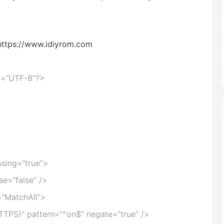
://www.idiyrom.com
g=
“UTF-8”
?>
sing=
“true”
>
se=
“false”
/>
=
“MatchAll”
>
TTPS}”
pattern=
“^on$”
negate=
“true”
/>