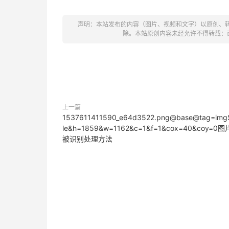
声明：本站发布的内容（图片、视频和文字）以原创、
除。本站原创内容未经允许不得转载：
上一篇
1537611411590_e64d3522.png@base@tag=img
le&h=1859&w=1162&c=1&f=1&cox=40&coy=0
被识别处理方法