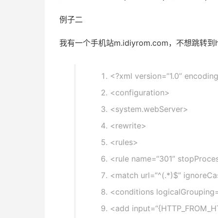
例子二
我有一个手机站m.idiyrom.com，不想跳转到https
<?xml version=
“1.0”
encodin
<configuration>
<system.webServer>
<rewrite>
<rules>
<rule name=
“301”
stopProces
<match url=
“^(.*)$”
ignoreCa
<conditions logicalGrouping
<add input=
“{HTTP_FROM_H