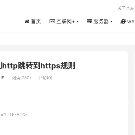
关于本站
首页
互联网+
服务器
we
规则http跳转到https规则
IIS
阅读(730)
评论(0)
g=
“UTF-8”
?>