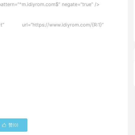
attern=
“^m.idiyrom.com$”
negate=
“true”
/>
t”
url=
“https://www.idiyrom.com/{R:1}”
赞(
0
)
