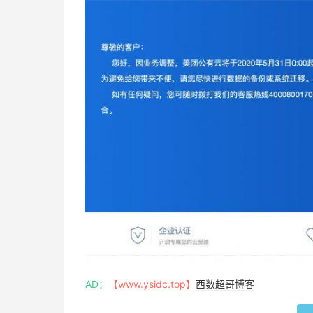
AD：
【www.ysidc.top】
西数超哥博客