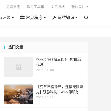

免责声明
超哥工具箱
文章归档
微信关注
b环境
常见程序
运维知识

热门文章
wordpress站点如何添加统计
代码
2018-04-08
【变革已露锋芒，连接无限曙
光】观脉科技：WAN即服务
2018-08-22