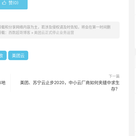
赞(
0
)

转载和分享网络内容为主，若涉及侵权请及时告知，将会在第一时间删
转载：
西数超哥博客
»
美团云正式停止业务运营
收
美团云
下一篇
6地
美团、苏宁云止步2020，中小云厂商如何夹缝中求生
存？