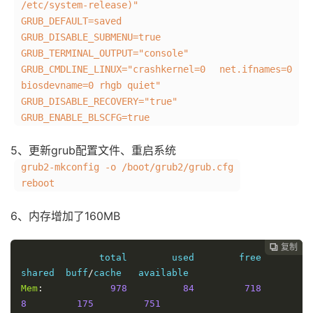
/etc/system-release)"
GRUB_DEFAULT=saved
GRUB_DISABLE_SUBMENU=true
GRUB_TERMINAL_OUTPUT="console"
GRUB_CMDLINE_LINUX="crashkernel=0 net.ifnames=0
biosdevname=0 rhgb quiet"
GRUB_DISABLE_RECOVERY="true"
GRUB_ENABLE_BLSCFG=true
5、更新grub配置文件、重启系统
grub2-mkconfig -o /boot/grub2/grub.cfg
reboot
6、内存增加了160MB
复制

              total        used        free      
shared  buff
/
Mem
:
978
84
718
8
175
751