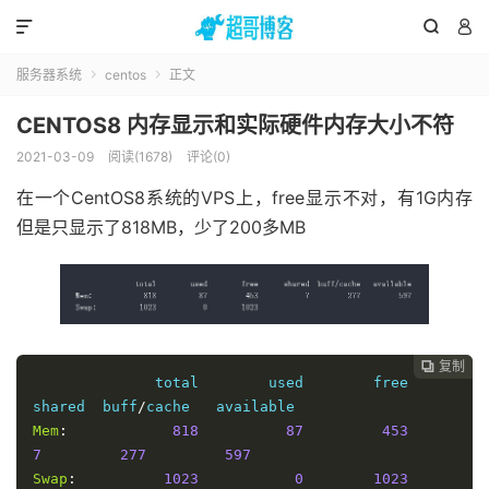



服务器系统
centos
正文


CENTOS8 内存显示和实际硬件内存大小不符
2021-03-09
阅读(1678)
评论(0)
在一个CentOS8系统的VPS上，free显示不对，有1G内存
但是只显示了818MB，少了200多MB
复制

              total        used        free      
shared  buff
/
Mem
:
818
87
453
7
277
597
Swap
:
1023
0
1023