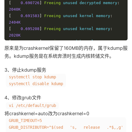
[
0.690726
]
Freeing
 unused decrypted memory
:
2040K
[
0.691583
]
Freeing
 unused kernel memory
:
2404K
[
0.695208
]
Freeing
 unused kernel memory
:
2020K
[
0.695282
]
Freeing
 unused kernel memory
:
原来是为crashkernel保留了160MB的内存，属于kdump服
248K
务。kdump服务是在系统奔溃时生成内核转储文件。
3、停止kdump服务
systemctl stop kdump
systemctl disable kdump
4、修改grub文件
vi /etc/default/grub
将crashkernel=auto改为crashkernel=0
GRUB_TIMEOUT=5
GRUB_DISTRIBUTOR="$(sed 's, release .*$,,g'