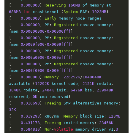
Configured
Voltage
:
Unknown
[
0.000000
]
Reserving
160MB
 of memory at 
688MB
for
 crashkernel 
(
System
 RAM
:
1023MB
)
[
0.000000
]
Early
[
0.000000
]
 PM
:
Registered
 nosave memory
:
[
mem 
0x00000000
-
0x00000fff
]
[
0.000000
]
 PM
:
Registered
 nosave memory
:
[
mem 
0x0009f000
-
0x0009ffff
]
[
0.000000
]
 PM
:
Registered
 nosave memory
:
[
mem 
0x000a0000
-
0x000effff
]
[
0.000000
]
 PM
:
Registered
 nosave memory
:
[
mem 
0x000f0000
-
0x000fffff
]
[
0.000000
]
Memory
:
226252K
/
1048040K
available 
(
12292K
 kernel code
,
2151K
 rwdata
,
3848K
 rodata
,
2404K
 init
,
6476K
 bss
,
239948K
reserved
,
0K
 cma
-
reserved
)
[
0.016690
]
Freeing
 SMP alternatives memory
:
32K
[
0.019298
]
 x86
/
mm
:
Memory
 block size
:
128MB
[
0.431178
]
Freeing
 initrd memory
:
23456K
[
0.584810
]
Non
-
volatile
 memory driver v1
.
3