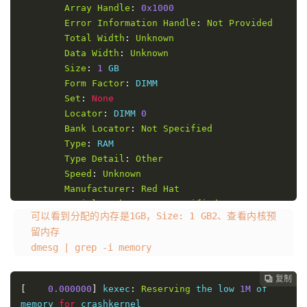
Array
Handle
:
0x1000
Error
Information
Handle
:
Not
Provided
Total
Width
:
Unknown
Data
Width
:
Unknown
Size
:
1
 GB

Form
Factor
:
 DIMM

Set
:
None
Locator
:
 DIMM 
0
Bank
Locator
:
Not
Specified
Type
:
 RAM

Type
Detail
:
Other
Speed
:
Unknown
Manufacturer
:
Red
Hat
Serial
Number
:
Not
Specified
可以看到分配的内存是1GB，Size: 1 GB2、查看内核预
Asset
Tag
:
Not
Specified
留内存
Part
Number
:
Not
Specified
dmesg | grep -i memory
Rank
:
Unknown
Configured
Memory
Speed
:
Unknown
复制
Minimum
Voltage
:
Unknown

[
0.000000
]
 kexec
:
Reserving
 the low 
1M
 of 
Maximum
Voltage
:
Unknown
memory 
for