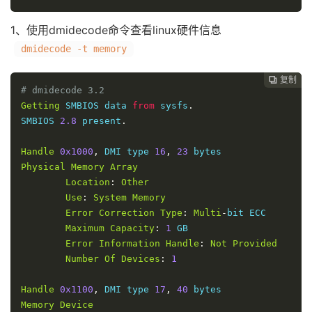
1、使用dmidecode命令查看linux硬件信息
dmidecode -t memory
复制

# dmidecode 3.2
Getting
 SMBIOS data 
from
 sysfs
.
SMBIOS 
2.8
 present
.
Handle
0x1000
,
 DMI type 
16
,
23
Physical
Memory
Array
Location
:
Other
Use
:
System
Memory
Error
Correction
Type
:
Multi
-
bit ECC

Maximum
Capacity
:
1
 GB

Error
Information
Handle
:
Not
Provided
Number
Of
Devices
:
1
Handle
0x1100
,
 DMI type 
17
,
40
Memory
Device