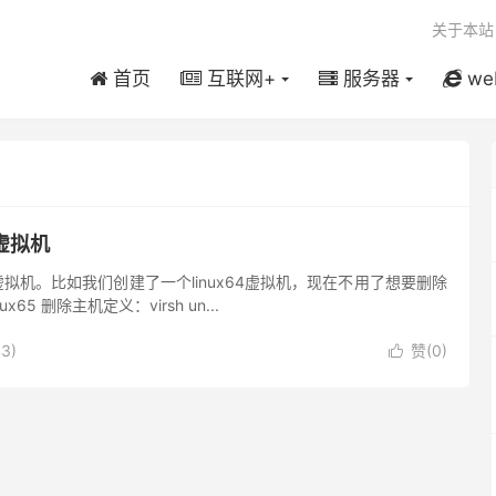
关于本站
首页
互联网+
服务器
we
m虚拟机
虚拟机。比如我们创建了一个linux64虚拟机，现在不用了想要删除
x65 删除主机定义：virsh un...
3)
赞(
0
)
