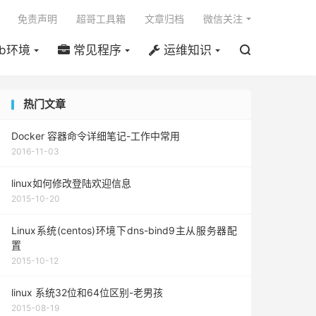

免责声明
超哥工具箱
文章归档
微信关注
b环境
常见程序
运维知识

热门文章
Docker 容器命令详细笔记-工作中常用
2016-11-03
linux如何修改登陆欢迎信息
2015-10-20
Linux系统(centos)环境下dns-bind9主从服务器配
置
2015-10-12
linux 系统32位和64位区别-老男孩
2015-08-19