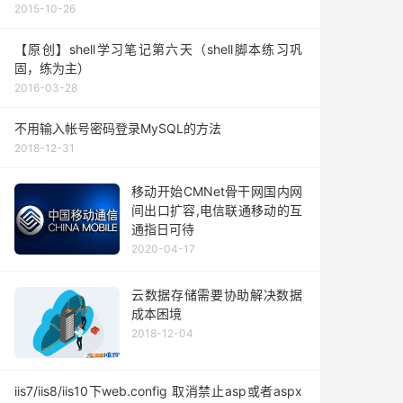
2015-10-26
【原创】shell学习笔记第六天（shell脚本练习巩
固，练为主）
2016-03-28
不用输入帐号密码登录MySQL的方法
2018-12-31
移动开始CMNet骨干网国内网
间出口扩容,电信联通移动的互
通指日可待
2020-04-17
云数据存储需要协助解决数据
成本困境
2018-12-04
iis7/iis8/iis10下web.config 取消禁止asp或者aspx