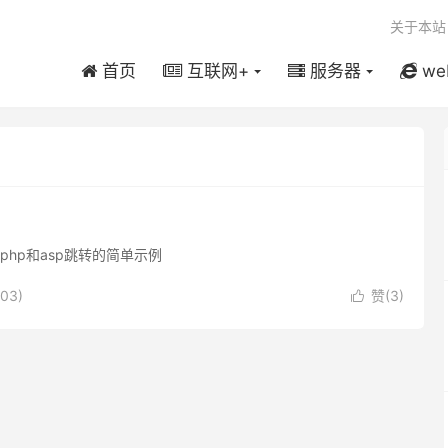
关于本站
首页
互联网+
服务器
we
hp和asp跳转的简单示例
03)
赞(
3
)
