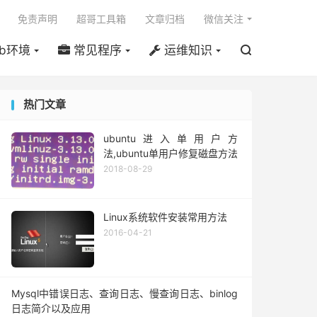

免责声明
超哥工具箱
文章归档
微信关注
b环境
常见程序
运维知识

热门文章
ubuntu进入单用户方
法,ubuntu单用户修复磁盘方法
2018-08-29
Linux系统软件安装常用方法
2016-04-21
Mysql中错误日志、查询日志、慢查询日志、binlog
日志简介以及应用