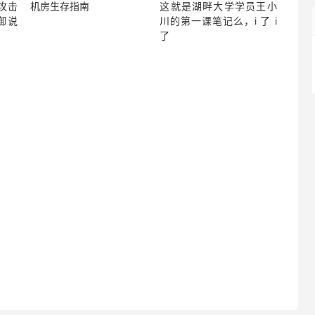
？攻击
机房生存指南
这就是湖畔大学学员王小
御说
川的第一课笔记么，i 了 i
了