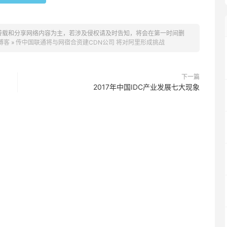
转载和分享网络内容为主，若涉及侵权请及时告知，将会在第一时间删
博客
»
传中国联通将与网宿合资建CDN公司 将对阿里形成挑战
下一篇
2017年中国IDC产业发展七大现象