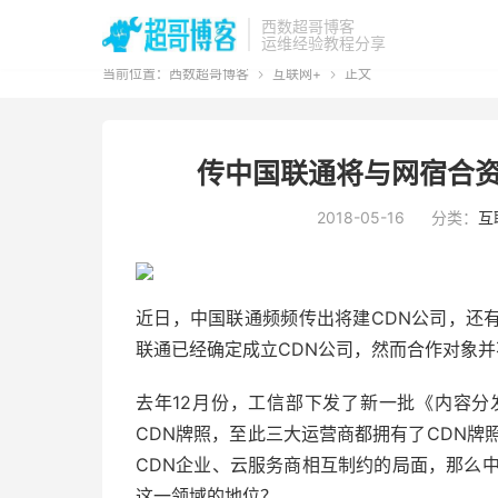
西数超哥博客
运维经验教程分享
当前位置：
西数超哥博客
互联网+
正文


传中国联通将与网宿合资
2018-05-16
分类：
互
近日，中国联通频频传出将建CDN公司，还
联通已经确定成立CDN公司，然而合作对象
去年12月份，工信部下发了新一批《内容
CDN牌照，至此三大运营商都拥有了CDN牌
CDN企业、云服务商相互制约的局面，那么
这一领域的地位？