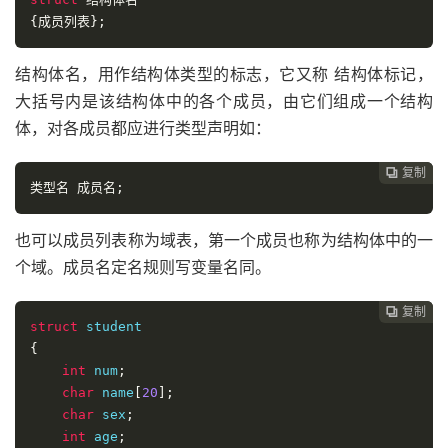
{成员列表};
结构体名，用作结构体类型的标志，它又称 结构体标记，
大括号内是该结构体中的各个成员，由它们组成一个结构
体，对各成员都应进行类型声明如：
复制

类型名
成员名;
也可以成员列表称为域表，第一个成员也称为结构体中的一
个域。成员名定名规则写变量名同。
复制

struct
{
int
 num
;
char
 name
[
20
];
char
 sex
;
int
 age
;