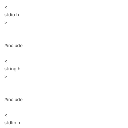
<
stdio.h
>
#include
<
string.h
>
#include
<
stdlib.h