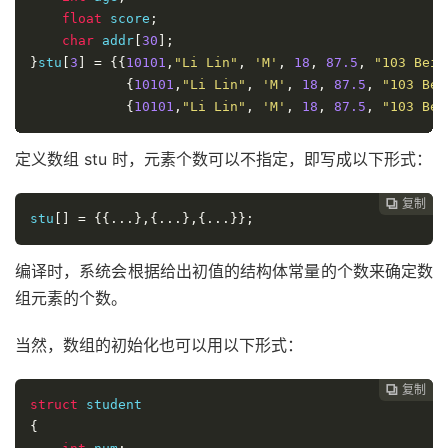
float
 score
;
char
 addr
[
30
];
}
stu
[
3
]
=
{{
10101
,
"Li Lin"
,
'M'
,
18
,
87.5
,
"103 Beij
{
10101
,
"Li Lin"
,
'M'
,
18
,
87.5
,
"103 Bei
{
10101
,
"Li Lin"
,
'M'
,
18
,
87.5
,
"103 Bei
定义数组 stu 时，元素个数可以不指定，即写成以下形式：
复制

stu
[]
=
{{...},{...},{...}};
编译时，系统会根据给出初值的结构体常量的个数来确定数
组元素的个数。
当然，数组的初始化也可以用以下形式：
复制

struct
{