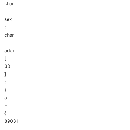
char
sex
;
char
addr
[
30
]
;
}
a
=
{
89031
,