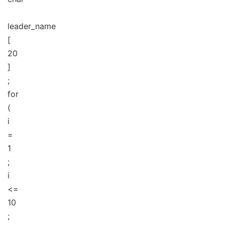
leader_name
[
20
]
;
for
(
i
=
1
;
i
<=
10
;