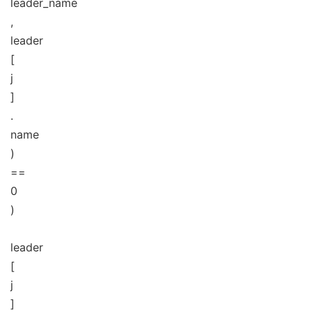
leader_name
,
leader
[
j
]
.
name
)
==
0
)
leader
[
j
]