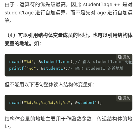
由于
.
运算符的优先级最高，因此 student1.age ++ 是对
student1.age 进行自加运算。而不是先对 age 进行自加运
算。
（4）可以引用结构体变量成员的地址。也可以引用结构体
变量的地址。如：
复制

scanf
(
"%d"
,
&
student1
.
num
);
// 输入 student1.num 的值
printf
(
"%o"
,
&
student1
);
// 输出 student1 的首地址
但不能用以下语句整体读入结构体变量如：
复制

scanf
(
"%d,%s,%c,%d,%f,%s"
,
&
student1
);
结构体变量的地址主要用于作函数参数，传递结构体的地
址。