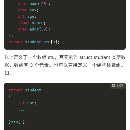
char
 name
[
20
];
char
 sex
;
int
 age
;
float
 score
;
char
 addr
[
30
];
};
struct
 student stu
[
3
];
以上定义了一个数组 stu，其元素为 struct student 类型数
据，数组有 3 个元素。也可以直接定义一个结构体数组。
如：
复制

struct
{
int
 num
;
....
}
stu
[
3
];