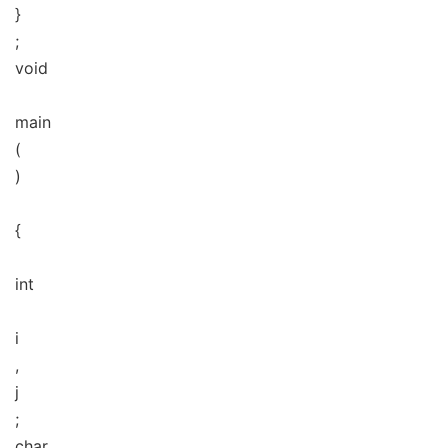
}
;
void
main
(
)
{
int
i
,
j
;
char