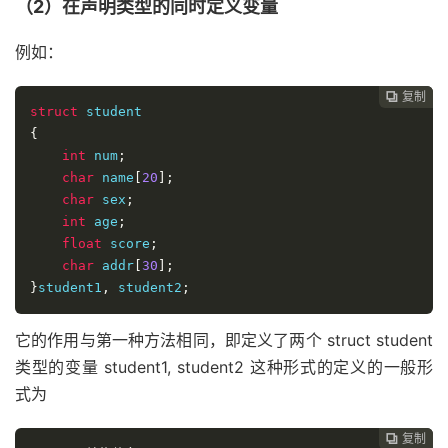
（2）在声明类型的同时定义变量
例如：
复制

struct
{
int
 num
;
char
 name
[
20
];
char
 sex
;
int
 age
;
float
 score
;
char
 addr
[
30
];
}
student1
,
 student2
;
它的作用与第一种方法相同，即定义了两个 struct student
类型的变量 student1, student2 这种形式的定义的一般形
式为
复制
