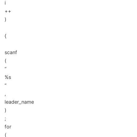
i
++
)
{
scanf
(
“
%s
“
,
leader_name
)
;
for
(