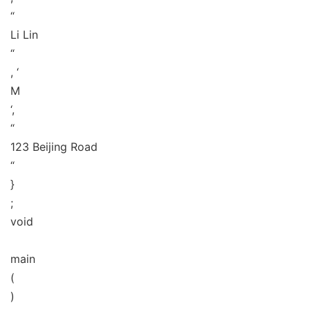
“
Li Lin
“
, ‘
M
‘,
“
123 Beijing Road
“
}
;
void
main
(
)