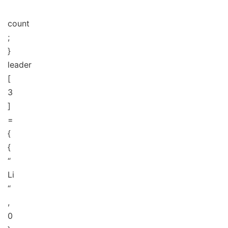
count
;
}
leader
[
3
]
=
{
{
“
Li
“
,
0