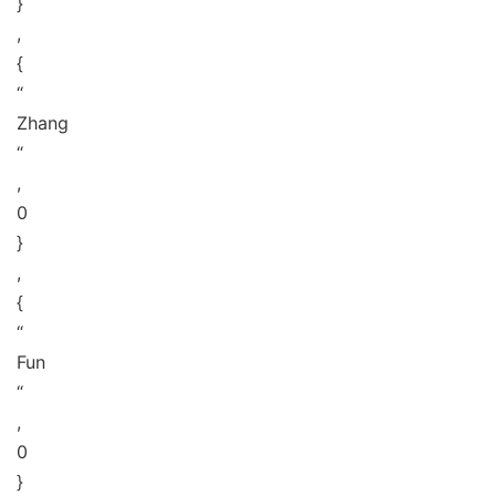
}
,
{
“
Zhang
“
,
0
}
,
{
“
Fun
“
,
0
}