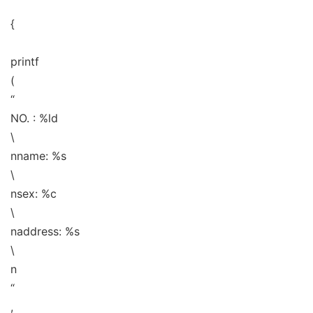
{
printf
(
“
NO. : %ld
\
nname: %s
\
nsex: %c
\
naddress: %s
\
n
“
,