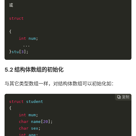
或
struct
{
int
 num
;
...
}
stu
[
3
];
5.2 结构体数组的初始化
与其它类型数组一样，对结构体数组可以初始化如：
复制

struct
{
int
 mum
;
char
 name
[
20
];
char
 sex
;
int
 age
;