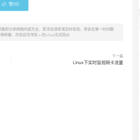
赞(
0
)

转载和分享网络内容为主，若涉及侵权请及时告知，将会在第一时间删
不得转载：
西数超哥博客
»
把Linux变成路由
下一篇
Linux下实时监视网卡流量