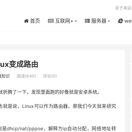
关于本站
首页
互联网+
服务器
we
nux变成路由
维知识
阅读(640)
评论(0)
就折腾了一下，发现里面跑的好像就是安卓系统。
也就是说，Linux可以作为路由器，那我们今天就来研究
cp/nat/pppoe，解释为ip自动分配，网络地址转