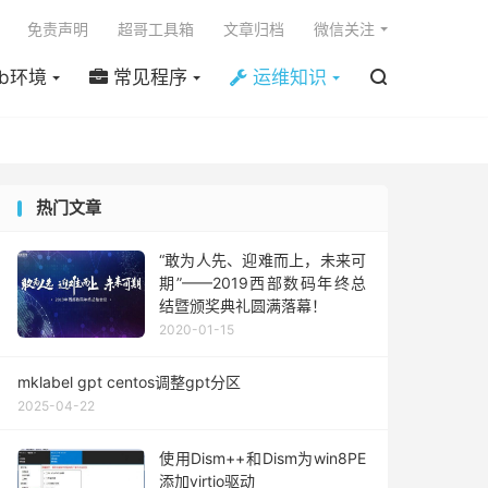

免责声明
超哥工具箱
文章归档
微信关注
b环境
常见程序
运维知识

热门文章
“敢为人先、迎难而上，未来可
期”——2019西部数码年终总
结暨颁奖典礼圆满落幕！
2020-01-15
mklabel gpt centos调整gpt分区
2025-04-22
使用Dism++和Dism为win8PE
添加virtio驱动